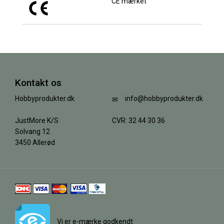
CE mærket
Kontakt os
Hobbyprodukter.dk
info@hobbyprodukter.dk
JustMore K/S
CVR: 32 44 30 36
Solvang 12
3450 Allerød
Vi er e-mærke godkendt