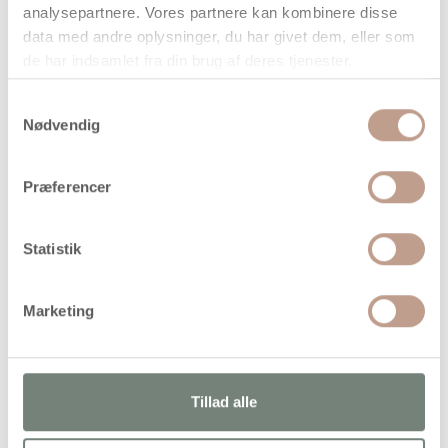
analysepartnere. Vores partnere kan kombinere disse
data med andre oplysninger, du har givet dem, eller som
de har indsamlet fra din brug af deres tjenester.
Samtykkevalg
Nødvendig
På lager
Levering: 1-3 hverdage
Præferencer
Handelsbetingelser
Statistik
Originale PhotoPearls/rørperler fra Nabbi. Fremstil dine
egne kunstværker ud fra digitale billeder
Marketing
Tillad alle
Alternativer