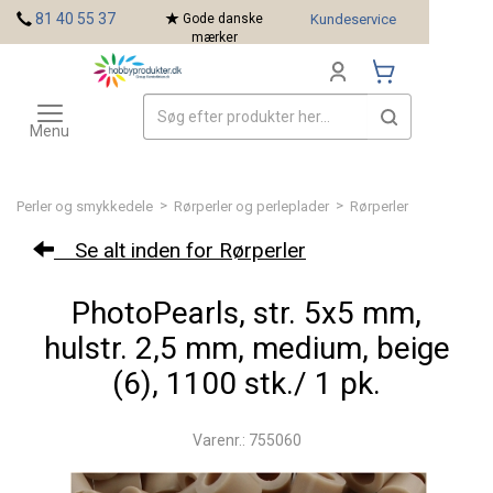
<
81 40 55 37
Gode danske
Kundeservice
mærker
Toggle
Mærker
navigation
Menu
>
>
Perler og smykkedele
Rørperler og perleplader
Rørperler
Se alt inden for Rørperler
PhotoPearls, str. 5x5 mm,
hulstr. 2,5 mm, medium, beige
(6), 1100 stk./ 1 pk.
Varenr.: 755060