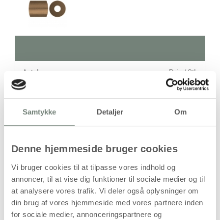
Antal
Pris / Stk
17,94 kr.
1 stk
Samtykke
Detaljer
Om
stk
17,94
kr.
Denne hjemmeside bruger cookies
(
14,35
kr.ekskl. moms)
Vi bruger cookies til at tilpasse vores indhold og
Leveringsomkostninger
annoncer, til at vise dig funktioner til sociale medier og til
at analysere vores trafik. Vi deler også oplysninger om
Læg i kurven
din brug af vores hjemmeside med vores partnere inden
Din bestilling er først bindende,
for sociale medier, annonceringspartnere og
når vi har bekræftet din ordre.