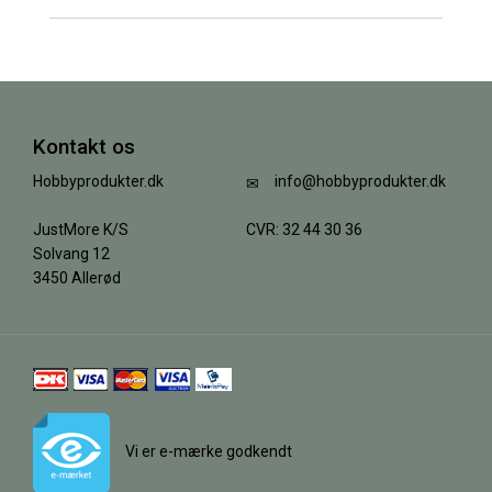
Kontakt os
Hobbyprodukter.dk
info@hobbyprodukter.dk
JustMore K/S
CVR: 32 44 30 36
Solvang 12
3450 Allerød
Vi er e-mærke godkendt