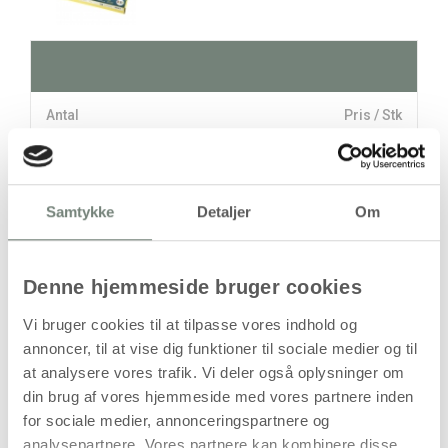
Antal
Pris / Stk
550,00 kr.
1 stk
Samtykke
Detaljer
Om
stk
550,00
kr.
Denne hjemmeside bruger cookies
(
440,00
kr.ekskl. moms)
Leveringsomkostninger
Vi bruger cookies til at tilpasse vores indhold og
annoncer, til at vise dig funktioner til sociale medier og til
Læg i kurven
at analysere vores trafik. Vi deler også oplysninger om
Din bestilling er først bindende,
din brug af vores hjemmeside med vores partnere inden
når vi har bekræftet din ordre.
for sociale medier, annonceringspartnere og
analysepartnere. Vores partnere kan kombinere disse