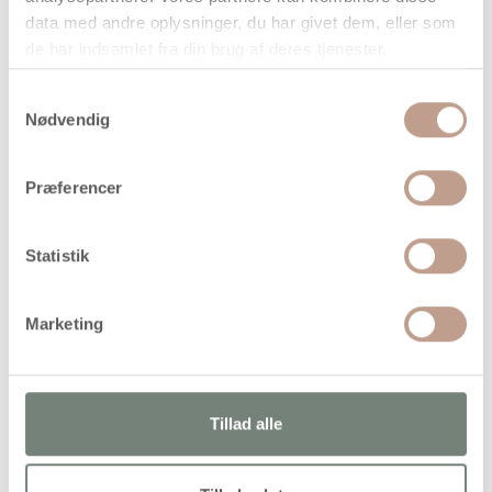
data med andre oplysninger, du har givet dem, eller som
de har indsamlet fra din brug af deres tjenester.
Samtykkevalg
På lager
Nødvendig
Levering: 1-3 hverdage
Handelsbetingelser
Præferencer
Statistik
Materialesæt med originale Nabbi PhotoPearls til
opbygning af billeder ved hjælp af computerprogram
Marketing
Alternativer
Tillad alle