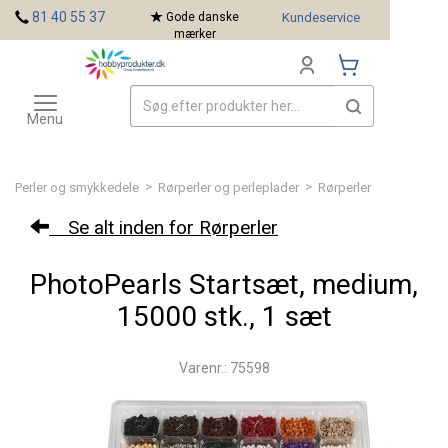
<
81 40 55 37
Gode danske
Kundeservice
mærker
Toggle
Mærker
navigation
Menu
>
>
Perler og smykkedele
Rørperler og perleplader
Rørperler
Se alt inden for Rørperler
PhotoPearls Startsæt, medium,
15000 stk., 1 sæt
Varenr.: 75598