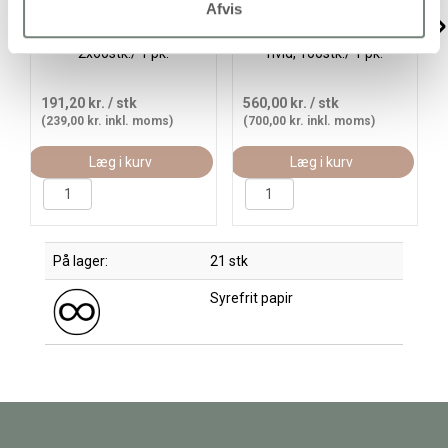
Afvis
Passepartoutrammer, str.
Passepartoutrammer ,
A4+A6, 230 g, hvid,
A3, str. 40x50 cm, 500 g,
2x60stk./ 1 pk.
hvid, 100stk./ 1 pk.
191,20 kr.
/ stk
560,00 kr.
/ stk
(239,00 kr. inkl. moms)
(700,00 kr. inkl. moms)
Læg i kurv
Læg i kurv
På lager:
21 stk
Syrefrit papir