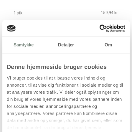
159,94 kr.
1 stk
stk
159,94
kr.
Samtykke
Detaljer
Om
(
127,95
kr.ekskl. moms)
Leveringsomkostninger
Denne hjemmeside bruger cookies
Læg i kurven
Vi bruger cookies til at tilpasse vores indhold og
Din bestilling er først bindende,
annoncer, til at vise dig funktioner til sociale medier og til
når vi har bekræftet din ordre.
at analysere vores trafik. Vi deler også oplysninger om
din brug af vores hjemmeside med vores partnere inden
for sociale medier, annonceringspartnere og
analysepartnere. Vores partnere kan kombinere disse
data med andre oplysninger, du har givet dem, eller som
På lager
de har indsamlet fra din brug af deres tjenester.