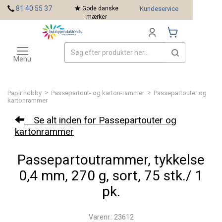
<
81 40 55 37
Gode danske
Kundeservice
mærker
Toggle
Mærker
navigation
Menu
>
>
Papir hobby
Passepartout- og karton-rammer
Passepartouter og
kartonrammer
Se alt inden for Passepartouter og
kartonrammer
Passepartoutrammer, tykkelse
0,4 mm, 270 g, sort, 75 stk./ 1
pk.
Varenr.: 23612