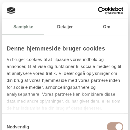
stk
Samtykke
Detaljer
Om
39,94
kr.
(
31,95
kr.ekskl. moms)
Leveringsomkostninger
Denne hjemmeside bruger cookies
Læg i kurven
Vi bruger cookies til at tilpasse vores indhold og
Din bestilling er først bindende,
annoncer, til at vise dig funktioner til sociale medier og til
når vi har bekræftet din ordre.
at analysere vores trafik. Vi deler også oplysninger om
din brug af vores hjemmeside med vores partnere inden
for sociale medier, annonceringspartnere og
analysepartnere. Vores partnere kan kombinere disse
data med andre oplysninger, du har givet dem, eller som
de har indsamlet fra din brug af deres tjenester.
På lager
Levering: 1-3 hverdage
Samtykkevalg
Nødvendig
Handelsbetingelser