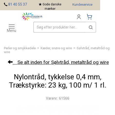
<
81 40 55 37
Gode danske
Kundeservice
mærker
Toggle
Mærker
navigation
Menu
>
>
Perler og smykkedele
Kæder, snøre og wire
Sølvtråd, metaltråd og
wire
Se alt inden for Sølvtråd, metaltråd og wire
Nylontråd, tykkelse 0,4 mm,
Trækstyrke: 23 kg, 100 m/ 1 rl.
Varenr.: 61566