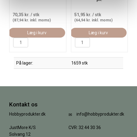
70,35 kr.
/ stk
51,95 kr.
/ stk
(87,94 kr. inkl. moms)
(64,94 kr. inkl. moms)
Læg i kurv
Læg i kurv
På lager:
1659 stk
Kontakt os
Hobbyprodukter.dk
info@hobbyprodukter.dk
JustMore K/S
CVR: 32 44 30 36
Solvang 12