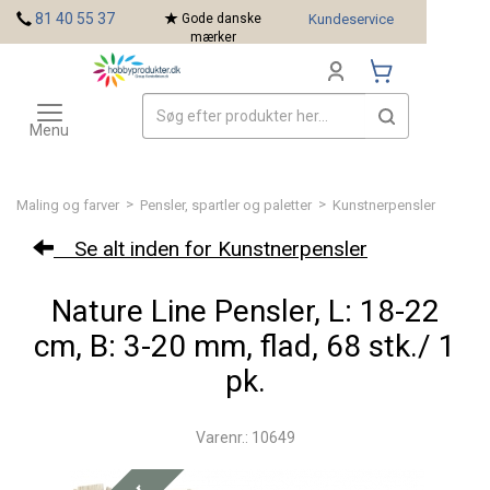
<
81 40 55 37
Gode danske
Kundeservice
mærker
Toggle
Mærker
navigation
Menu
>
>
Maling og farver
Pensler, spartler og paletter
Kunstnerpensler
Se alt inden for Kunstnerpensler
Nature Line Pensler, L: 18-22
cm, B: 3-20 mm, flad, 68 stk./ 1
pk.
Varenr.: 10649