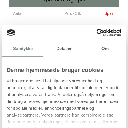
Antal
Pris / Stk
Spar
380,00 kr.
1 stk
303,75 kr.
6 stk
457,50 kr.
Samtykke
Detaljer
Om
stk
Denne hjemmeside bruger cookies
380,00
kr.
(
304,00
kr.ekskl. moms)
Vi bruger cookies til at tilpasse vores indhold og
Leveringsomkostninger
annoncer, til at vise dig funktioner til sociale medier og til
at analysere vores trafik. Vi deler også oplysninger om
Læg i kurven
din brug af vores hjemmeside med vores partnere inden
Din bestilling er først bindende,
for sociale medier, annonceringspartnere og
når vi har bekræftet din ordre.
analysepartnere. Vores partnere kan kombinere disse
data med andre oplysninger, du har givet dem, eller som