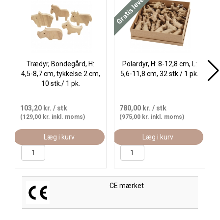
Køb
Gratis levering
Trædyr, Bondegård, H:
Polardyr, H: 8-12,8 cm, L:
4,5-8,7 cm, tykkelse 2 cm,
5,6-11,8 cm, 32 stk./ 1 pk.
10 stk./ 1 pk.
103,20 kr.
/ stk
780,00 kr.
/ stk
(129,00 kr. inkl. moms)
(975,00 kr. inkl. moms)
Læg i kurv
Læg i kurv
CE mærket