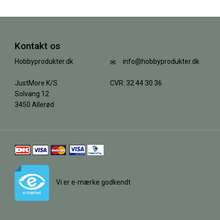
Kontakt os
Hobbyprodukter.dk
info@hobbyprodukter.dk
JustMore K/S
CVR: 32 44 30 36
Solvang 12
3450 Allerød
Vi er e-mærke godkendt