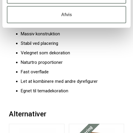
Egenskaber og fordele
Afvis
Formstøbt figur
Massiv konstruktion
Stabil ved placering
Velegnet som dekoration
Naturtro proportioner
Fast overflade
Let at kombinere med andre dyrefigurer
Egnet til temadekoration
Alternativer