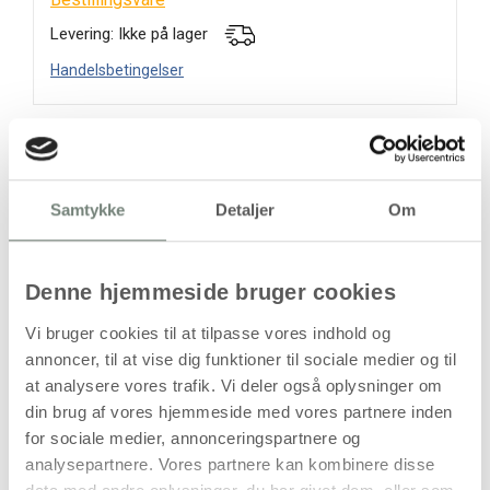
Levering: Ikke på lager
Handelsbetingelser
Næsehorn i papmaché – formstøbt massiv
figur
Samtykke
Detaljer
Om
Denne dekorationsfigur forestiller et næsehorn og er
fremstillet i formstøbt, massiv papmaché. Figuren har en
stabil konstruktion og egner sig til dekorativ placering i
Denne hjemmeside bruger cookies
boligmiljøer, butikker, institutioner eller som en del af
Vi bruger cookies til at tilpasse vores indhold og
temabaserede opstillinger.
annoncer, til at vise dig funktioner til sociale medier og til
Næsehornet har en længde på 18 cm og en højde på 7,5
at analysere vores trafik. Vi deler også oplysninger om
cm. Den massive opbygning giver figuren et solidt udtryk
din brug af vores hjemmeside med vores partnere inden
sammenlignet med hule figurer i samme materiale.
for sociale medier, annonceringspartnere og
Leveres enkeltvis.
analysepartnere. Vores partnere kan kombinere disse