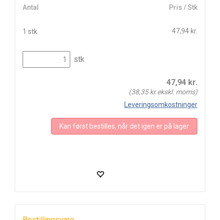
Antal
Pris / Stk
47,94 kr.
1 stk
stk
47,94
kr.
(
38,35
kr.ekskl. moms)
Leveringsomkostninger
Kan først bestilles, når det igen er på lager
Bestillingsvare