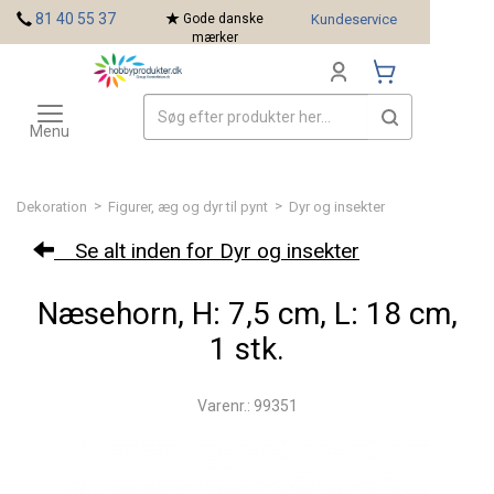
<
81 40 55 37
Gode danske
Kundeservice
mærker
Toggle
Mærker
navigation
Menu
>
>
Dekoration
Figurer, æg og dyr til pynt
Dyr og insekter
Se alt inden for Dyr og insekter
Næsehorn, H: 7,5 cm, L: 18 cm,
1 stk.
Varenr.: 99351