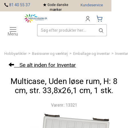
<
81 40 55 37
Gode danske
Kundeservice
mærker
Toggle
Mærker
navigation
Menu
>
>
>
Hobbyartikler
Basisvarer og værktøj
Emballage og inventar
Inventar
Se alt inden for Inventar
Multicase, Uden løse rum, H: 8
cm, str. 33,8x26,1 cm, 1 stk.
Varenr.: 13321