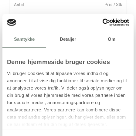
Antal
Pris / Stk
300,00 kr.
1 stk
stk
Samtykke
Detaljer
Om
300,00
kr.
(
240,00
kr.ekskl. moms)
Denne hjemmeside bruger cookies
Leveringsomkostninger
Vi bruger cookies til at tilpasse vores indhold og
Læg i kurven
annoncer, til at vise dig funktioner til sociale medier og til
at analysere vores trafik. Vi deler også oplysninger om
Din bestilling er først bindende,
din brug af vores hjemmeside med vores partnere inden
når vi har bekræftet din ordre.
for sociale medier, annonceringspartnere og
analysepartnere. Vores partnere kan kombinere disse
data med andre oplysninger, du har givet dem, eller som
de har indsamlet fra din brug af deres tjenester.