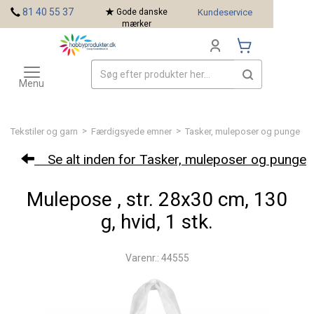
<
81 40 55 37
Gode danske
Kundeservice
mærker
Toggle
Mærker
navigation
Menu
>
>
Tekstiler og garn
Færdigsyede emner
Tasker, muleposer og punge
Se alt inden for Tasker, muleposer og punge
Mulepose , str. 28x30 cm, 130
g, hvid, 1 stk.
Varenr.: 44555