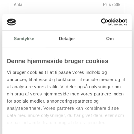
Antal
Pris / Stk
27,94 kr.
1 stk
stk
Samtykke
Detaljer
Om
27,94
kr.
(
22,35
kr.ekskl. moms)
Denne hjemmeside bruger cookies
Leveringsomkostninger
Vi bruger cookies til at tilpasse vores indhold og
Læg i kurven
annoncer, til at vise dig funktioner til sociale medier og til
at analysere vores trafik. Vi deler også oplysninger om
Din bestilling er først bindende,
din brug af vores hjemmeside med vores partnere inden
når vi har bekræftet din ordre.
for sociale medier, annonceringspartnere og
analysepartnere. Vores partnere kan kombinere disse
data med andre oplysninger, du har givet dem, eller som
de har indsamlet fra din brug af deres tjenester.