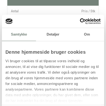
Antal
Pris / Stk
44,94 kr.
1 stk
Samtykke
Detaljer
Om
stk
44,94
kr.
Denne hjemmeside bruger cookies
(
35,95
kr.ekskl. moms)
Leveringsomkostninger
Vi bruger cookies til at tilpasse vores indhold og
annoncer, til at vise dig funktioner til sociale medier og til
Læg i kurven
at analysere vores trafik. Vi deler også oplysninger om
Din bestilling er først bindende,
din brug af vores hjemmeside med vores partnere inden
når vi har bekræftet din ordre.
for sociale medier, annonceringspartnere og
analysepartnere. Vores partnere kan kombinere disse
data med andre oplysninger, du har givet dem, eller som
de har indsamlet fra din brug af deres tjenester.