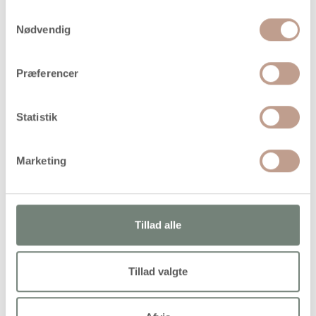
Samtykkevalg
På lager
Nødvendig
Levering: 1-3 hverdage
Handelsbetingelser
Præferencer
Statistik
Blødt og skumagtigt materiale, som du nemt kan skære,
klippe og sy til flotte motiver
Marketing
Alternativer
Tillad alle
Køb mere og spar
Tillad valgte