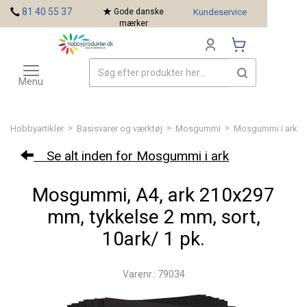
<
81 40 55 37
Gode danske
Kundeservice
mærker
Toggle
Mærker
navigation
Menu
>
>
>
Hobbyartikler
Basisvarer og værktøj
Mosgummi
Mosgummi i ark
Se alt inden for Mosgummi i ark
Mosgummi, A4, ark 210x297
mm, tykkelse 2 mm, sort,
10ark/ 1 pk.
Varenr.: 79034