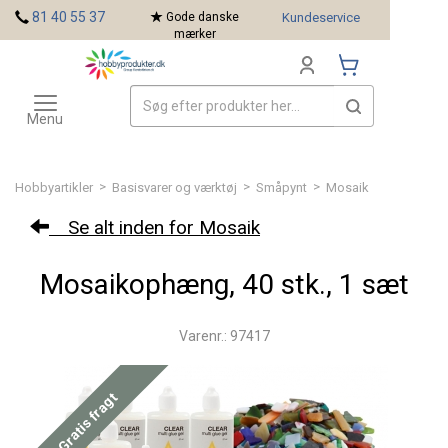
<
81 40 55 37
Gode danske
Kundeservice
mærker
Toggle
Mærker
navigation
Menu
>
>
>
Hobbyartikler
Basisvarer og værktøj
Småpynt
Mosaik
Se alt inden for Mosaik
Mosaikophæng, 40 stk., 1 sæt
Varenr.: 97417
Gratis fragt