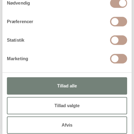
Levering: 1-3 hverdage
Nødvendig
Handelsbetingelser
Præferencer
Materialesæt til 40 stk. glasophæng, dekoreret med
Statistik
glasmosaik. Vejledning er inkl
Marketing
Alternativer
Tillad alle
Tillad valgte
Afvis