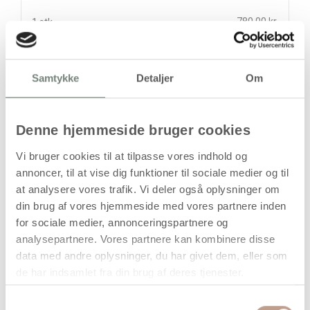
780,00 kr.
1 stk
stk
Samtykke
Detaljer
Om
780,00
kr.
(
624,00
kr.ekskl. moms)
Leveringsomkostninger
Denne hjemmeside bruger cookies
Læg i kurven
Vi bruger cookies til at tilpasse vores indhold og
annoncer, til at vise dig funktioner til sociale medier og til
Din bestilling er først bindende,
at analysere vores trafik. Vi deler også oplysninger om
når vi har bekræftet din ordre.
din brug af vores hjemmeside med vores partnere inden
for sociale medier, annonceringspartnere og
analysepartnere. Vores partnere kan kombinere disse
data med andre oplysninger, du har givet dem, eller som
de har indsamlet fra din brug af deres tjenester.
På lager
Samtykkevalg