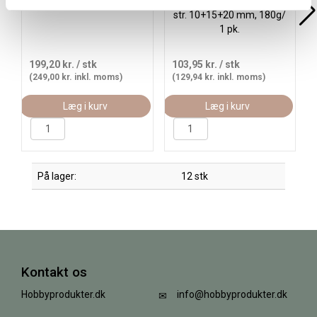
Glasmosaik, 3 kg/ 1 pk.
Kartonmosaik, kvadratisk,
str. 10+15+20 mm, 180g/
1 pk.
199,20 kr.
/ stk
103,95 kr.
/ stk
(249,00 kr. inkl. moms)
(129,94 kr. inkl. moms)
Læg i kurv
Læg i kurv
På lager:
12 stk
Kontakt os
Hobbyprodukter.dk
info@hobbyprodukter.dk