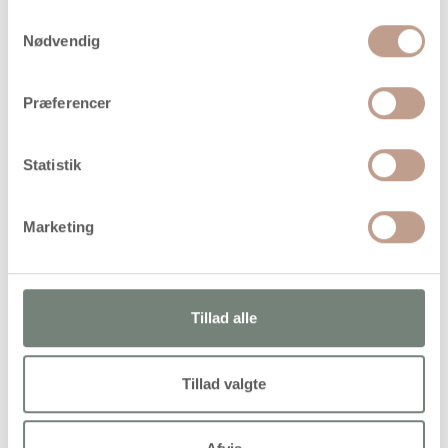
omkring enheden.
Samtykkevalg
Nødvendig
Anvendelse
Beskyttelse af smartphone
Præferencer
Daglig brug
Forebyggelse af ridser
Statistik
Mindre stød og slag
Opbevaring i taske eller lomme
Marketing
Tekniske specifikationer
Produkttype: Mobilcover
Tillad alle
Passer til: iPhone 5 / 5S
Materiale: Hård plast
Tillad valgte
Farve/udtryk: Klar
Mål: 6 × 12,5 cm