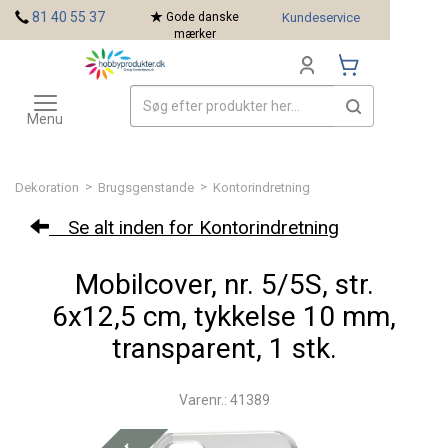
<
81 40 55 37
Gode danske
Kundeservice
mærker
Toggle
Mærker
navigation
Menu
>
>
Dekoration
Brugsgenstande
Kontorindretning
Se alt inden for Kontorindretning
Mobilcover, nr. 5/5S, str.
6x12,5 cm, tykkelse 10 mm,
transparent, 1 stk.
Varenr.: 41389