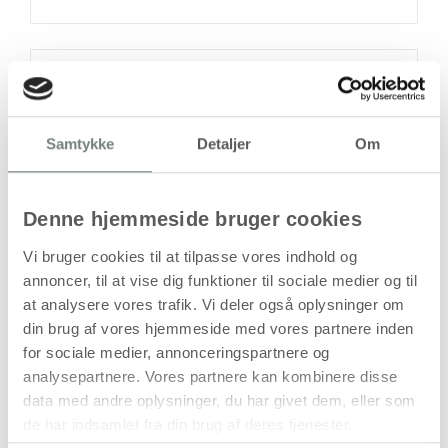
På lager
Levering: 1-3 hverdage
Samtykke
Detaljer
Om
Handelsbetingelser
Denne hjemmeside bruger cookies
Mobilcover, nr. 5/5S, str. 6 × 12,5 cm,
Vi bruger cookies til at tilpasse vores indhold og
tykkelse 10 mm, klar, 1 stk.
annoncer, til at vise dig funktioner til sociale medier og til
Dette mobilcover er fremstillet i hård plast og passer til
at analysere vores trafik. Vi deler også oplysninger om
iPhone 5/5S. Coveret har et klart udtryk, som bevarer
din brug af vores hjemmeside med vores partnere inden
telefonens originale udseende, samtidig med at det yder
for sociale medier, annonceringspartnere og
beskyttelse mod daglig slitage.
analysepartnere. Vores partnere kan kombinere disse
Den faste konstruktion hjælper med at beskytte bagside og
data med andre oplysninger, du har givet dem, eller som
kanter mod ridser og mindre stød. Coverets form er
de har indsamlet fra din brug af deres tjenester.
tilpasset telefonens dimensioner, så det sidder stabilt