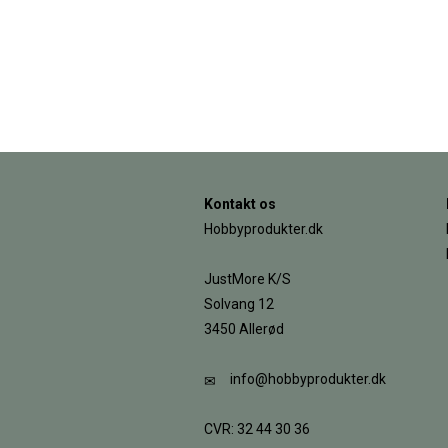
Kontakt os
Hobbyprodukter.dk
JustMore K/S
Solvang 12
3450 Allerød
info@hobbyprodukter.dk
CVR: 32 44 30 36