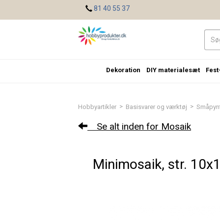
<
81 40 55 37
Dekoration
DIY materialesæt
Fest
>
>
Hobbyartikler
Basisvarer og værktøj
Småpyn
Se alt inden for Mosaik
Minimosaik, str. 10x