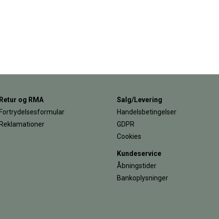
Retur og RMA
Salg/Levering
Fortrydelsesformular
Handelsbetingelser
Reklamationer
GDPR
Cookies
Kundeservice
Åbningstider
Bankoplysninger