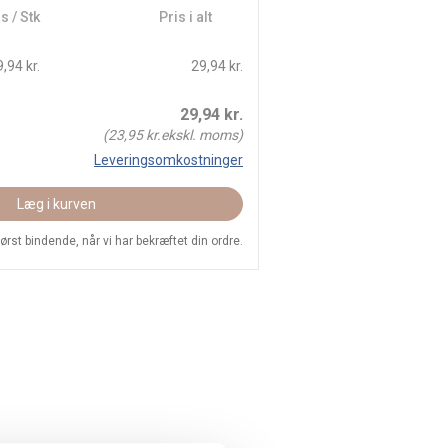
s / Stk
Pris i alt
,94 kr.
29,94 kr.
29,94
kr.
(
23,95
kr.ekskl. moms)
Leveringsomkostninger
Læg i kurven
 først bindende, når vi har bekræftet din ordre.