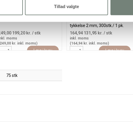
Tillad valgte
lasmosaik, 3 kg/ 1 pk.
Spejlmosaik, str. 15 mm,
tykkelse 2 mm, 300stk./ 1 pk.
249,00
199,20 kr.
/ stk
164,94
131,95 kr.
/ stk
nkl. moms
inkl. moms
249,00 kr. inkl. moms)
(164,94 kr. inkl. moms)
Læg i kurv
Læg i kurv
75 stk