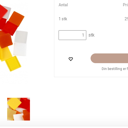
Antal
Pri
1 stk
29
stk
Din bestilling er