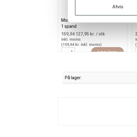
Afvis
Mosaik Tile Grout, hvid, 1000ml/
G
1 spand
159,94
127,95 kr.
/ stk
inkl. moms
i
(159,94 kr. inkl. moms)
(
Læg i kurv
På lager: