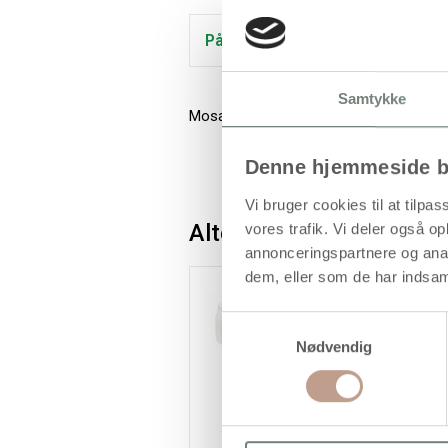
På lager
Samtykke
Mosaik af resin med matte, blanke og t
Denne hjemmeside b
Vi bruger cookies til at tilpas
Alternativer
vores trafik. Vi deler også 
annonceringspartnere og anal
dem, eller som de har indsaml
Samtykkevalg
Nødvendig