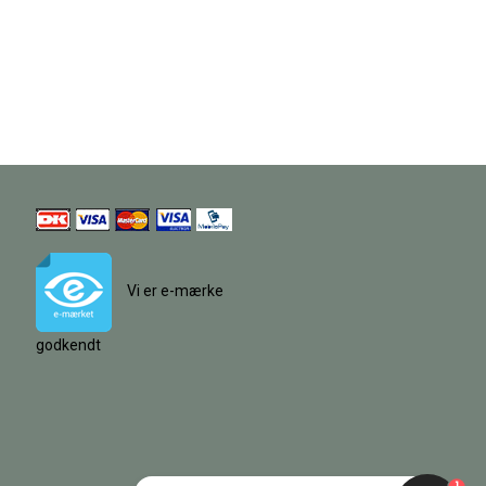
Vi er e-mærke
godkendt