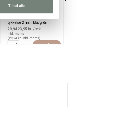
Tillad alle
Minimosaik, str. 10x10 mm,
Glasmosaik, str. 10x10 mm,
tykkelse 2 mm, blå/grøn
tykkelse 3 mm, 454g/ 1 pk.
harmoni, 25 g/ 1 pk.
29,94
23,95 kr.
/ stk
179,94
143,95 kr.
/ stk
inkl. moms
inkl. moms
(29,94 kr. inkl. moms)
(179,94 kr. inkl. moms)
Læg i kurv
Læg i kur