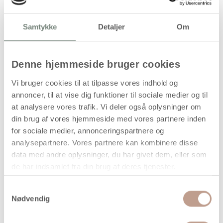
På lager
Samtykke
Detaljer
Om
Levering: 1-3 hverdage
Handelsbetingelser
Denne hjemmeside bruger cookies
Vi bruger cookies til at tilpasse vores indhold og
annoncer, til at vise dig funktioner til sociale medier og til
Mini trææg med ophæng – H: 25 mm, 20
at analysere vores trafik. Vi deler også oplysninger om
stk.
din brug af vores hjemmeside med vores partnere inden
for sociale medier, annonceringspartnere og
Disse mini æg er fremstillet i træ og har en glat, ensartet
analysepartnere. Vores partnere kan kombinere disse
overflade. Hvert æg er forsynet med ophængssnor, så de
data med andre oplysninger, du har givet dem, eller som
kan anvendes direkte som dekoration på grene, kranse,
gaveindpakning eller sæsonopstillinger.
de har indsamlet fra din brug af deres tjenester.
Den lille størrelse gør dem velegnede til detaljerede
Samtykkevalg
dekorationer, kreative projekter og hobbybrug i både hjem,
Nødvendig
skole og institution. Overfladen kan anvendes, som den er,
eller dekoreres yderligere med maling, tusch eller andre