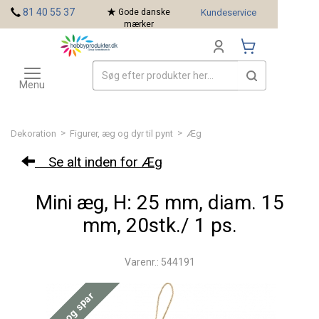
<
81 40 55 37
Gode danske
Kundeservice
mærker
Toggle
Mærker
navigation
Menu
>
>
Dekoration
Figurer, æg og dyr til pynt
Æg
Se alt inden for Æg
Mini æg, H: 25 mm, diam. 15
mm, 20stk./ 1 ps.
Varenr.: 544191