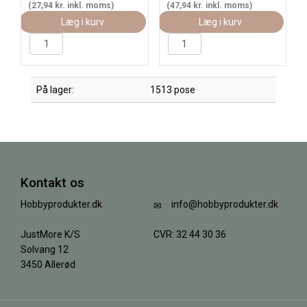
(27,94 kr. inkl. moms)
(47,94 kr. inkl. moms)
Læg i kurv
Læg i kurv
På lager:
1513 pose
Kontakt os
Hobbyprodukter.dk
info@hobbyprodukter.dk
JustMore K/S
CVR: 32 44 30 36
Solvang 12
3450 Allerød