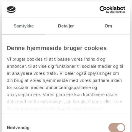
77,94 kr.
1 stk
stk
Samtykke
Detaljer
Om
77,94
kr.
(
62,35
kr.ekskl. moms)
Denne hjemmeside bruger cookies
Leveringsomkostninger
Vi bruger cookies til at tilpasse vores indhold og
Kan først bestilles, når det igen er på lager
annoncer, til at vise dig funktioner til sociale medier og til
at analysere vores trafik. Vi deler også oplysninger om
din brug af vores hjemmeside med vores partnere inden
for sociale medier, annonceringspartnere og
analysepartnere. Vores partnere kan kombinere disse
data med andre oplysninger, du har givet dem, eller som
de har indsamlet fra din brug af deres tjenester.
Bestillingsvare
Samtykkevalg
Nødvendig
Forventet levering: 24-08-2026