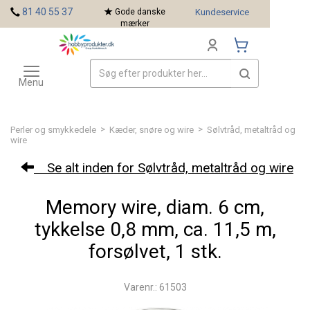
<
81 40 55 37
Gode danske
Kundeservice
mærker
Toggle
Mærker
navigation
Menu
>
>
Perler og smykkedele
Kæder, snøre og wire
Sølvtråd, metaltråd og
wire
Se alt inden for Sølvtråd, metaltråd og wire
Memory wire, diam. 6 cm,
tykkelse 0,8 mm, ca. 11,5 m,
forsølvet, 1 stk.
Varenr.: 61503