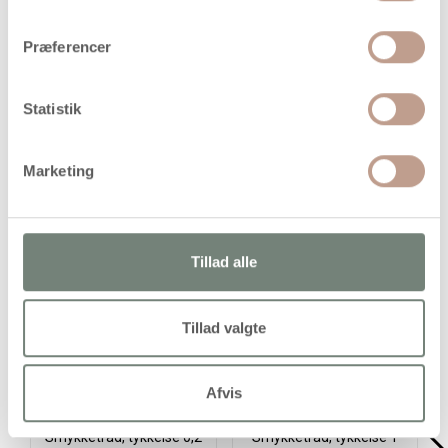
Handelsbetingelser
Præferencer
Stålwire til armbånd med 60 omgange
Statistik
Marketing
Alternativer
Tillad alle
Køb
Tillad valgte
Afvis
Smykketråd, tykkelse 0,2
Smykketråd, tykkelse 1