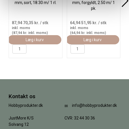
mm, sort, 18.30 m/ 1 rl.
mm, forgyldt, 2.50 m/ 1
pk.
87,94
70,35 kr.
/ stk
64,94
51,95 kr.
/ stk
inkl. moms
inkl. moms
(87,94 kr. inkl. moms)
(64,94 kr. inkl. moms)
Læg i kurv
Læg i kurv
Kontakt os
Hobbyprodukter.dk
info@hobbyprodukter.dk
JustMore K/S
CVR: 32 44 30 36
Solvang 12