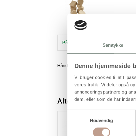
På lager
Samtykke
Denne hjemmeside b
Håndlavede æsker i papmaché Pk. med 4
Vi bruger cookies til at tilpas
vores trafik. Vi deler også 
annonceringspartnere og anal
dem, eller som de har indsaml
Alternativer
Samtykkevalg
K
Nødvendig