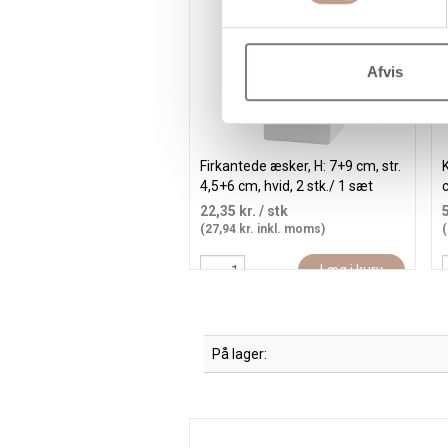
Afvis
Firkantede æsker, H: 7+9 cm, str.
K
4,5+6 cm, hvid, 2 stk./ 1 sæt
c
22,35 kr.
/ stk
(27,94 kr. inkl. moms)
(
Læg i kurv
På lager: