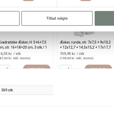
Tillad valgte
vadratiske Æsker, H: 5+6+7,5
Æsker, runde, str. 7x7,5 + 9x10,2
m, str. 16+18+20 cm, 3 stk./ 1
+ 12x12,7 + 14,5x15,2 + 17x17,7
sæt
+ 19,5x20,2 + 22x22,7 cm, hvid,
54,35 kr.
/ stk
159,95 kr.
/ stk
7 stk./ 1 sæt
67,94 kr. inkl. moms)
(199,94 kr. inkl. moms)
Læg i kurv
Læg i kurv
369 stk