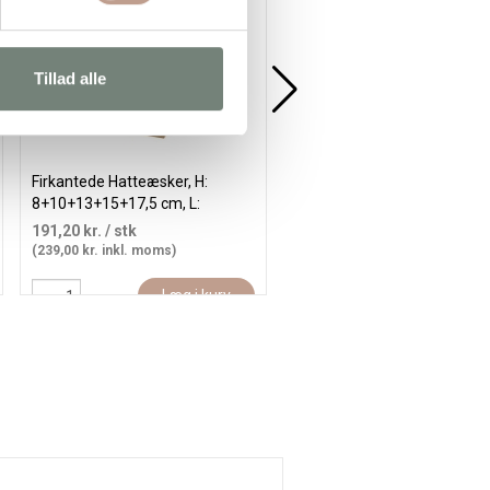
Tillad alle
Firkantede Hatteæsker, H:
Sekskantede æsker, H: 7+9 
8+10+13+15+17,5 cm, L:
str. 4,5+6 cm, hvid, 2 stk./ 1 
15,5+20+25+30+35,5 cm, B:
191,20 kr.
/ stk
22,35 kr.
/ stk
15,5+20+25+30+35,5 cm, 5 stk./
(239,00 kr. inkl. moms)
(27,94 kr. inkl. moms)
1 pk.
Læg i kurv
Læg i kur