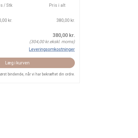
s / Stk
Pris i alt
,00 kr.
380,00 kr.
380,00
kr.
(
304,00
kr.ekskl. moms)
Leveringsomkostninger
Læg i kurven
 først bindende, når vi har bekræftet din ordre.