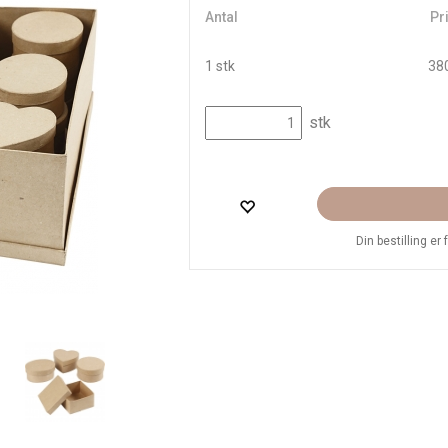
Antal
Pri
1 stk
380
stk
Din bestilling er