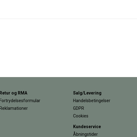
Retur og RMA
Salg/Levering
Fortrydelsesformular
Handelsbetingelser
Reklamationer
GDPR
Cookies
Kundeservice
Åbningstider