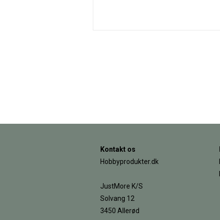
Kontakt os
Hobbyprodukter.dk
JustMore K/S
Solvang 12
3450 Allerød