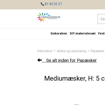
<
81 40 55 37
Dekoration
DIY materialesæt
Fest
>
>
Dekoration
Æsker og opbevaring
Papæsker
Se alt inden for Papæsker
Mediumæsker, H: 5 cm