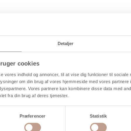
Levering: 1-3 hverdage
Detaljer
ruger cookies
 forskellige design
se vores indhold og annoncer, til at vise dig funktioner til sociale
oplysninger om din brug af vores hjemmeside med vores partnere i
ysepartnere. Vores partnere kan kombinere disse data med andr
et fra din brug af deres tjenester.
øb mere og spar
Præferencer
Statistik