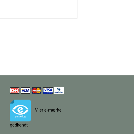
Vi er e-mærke
godkendt