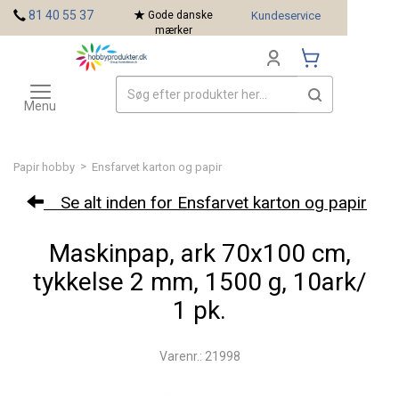
<
81 40 55 37
Gode danske
Kundeservice
mærker
Toggle
Mærker
navigation
Menu
>
Papir hobby
Ensfarvet karton og papir
Se alt inden for Ensfarvet karton og papir
Maskinpap, ark 70x100 cm,
tykkelse 2 mm, 1500 g, 10ark/
1 pk.
Varenr.: 21998