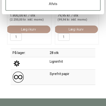
Afvis
6x500 ark, 3000ass. ark/
100ark/ 1 pk.
1 pk.
1.800,00 kr.
/ stk
79,95 kr.
/ stk
(2.250,00 kr. inkl. moms)
(99,94 kr. inkl. moms)
Læg i kurv
Læg i kurv
På lager:
28 stk
Ligninfrit
Syrefrit papir