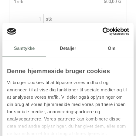
500,00 kr.
1 stk
stk
500,00
kr.
(
400,00
kr.ekskl. moms)
Leveringsomkostninger
Samtykke
Detaljer
Om
Læg i kurven
Denne hjemmeside bruger cookies
Din bestilling er først bindende,
når vi har bekræftet din ordre.
Vi bruger cookies til at tilpasse vores indhold og
annoncer, til at vise dig funktioner til sociale medier og til
at analysere vores trafik. Vi deler også oplysninger om
din brug af vores hjemmeside med vores partnere inden
for sociale medier, annonceringspartnere og
På lager
analysepartnere. Vores partnere kan kombinere disse
data med andre oplysninger, du har givet dem, eller som
Levering: 1-3 hverdage
de har indsamlet fra din brug af deres tjenester.