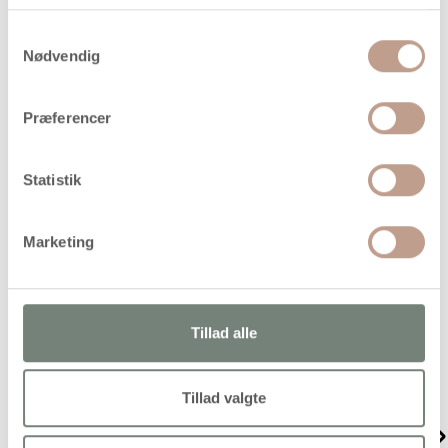
Handelsbetingelser
Samtykkevalg
Nødvendig
Kraftigt maskinpap af 100% genbrugspap, som du kan
bruge til kreative projekter, der kræver stabilitet og tyngde
Præferencer
Statistik
Alternativer
Marketing
Gratis levering
Tillad alle
Tillad valgte
Tegnepapir, A4,A3,
Karton, A4, ark 210x297
130+160+190 g, hvid,
mm, 180 g, mørk brun,