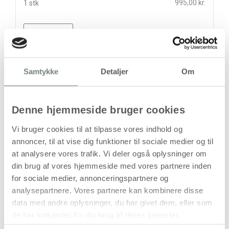
995,00 kr.
1 stk
stk
995,00
kr.
(
796,00
kr.ekskl. moms)
Samtykke
Detaljer
Om
Leveringsomkostninger
Kan først bestilles, når det igen er på lager
Denne hjemmeside bruger cookies
Vi bruger cookies til at tilpasse vores indhold og
annoncer, til at vise dig funktioner til sociale medier og til
at analysere vores trafik. Vi deler også oplysninger om
din brug af vores hjemmeside med vores partnere inden
for sociale medier, annonceringspartnere og
analysepartnere. Vores partnere kan kombinere disse
Bestillingsvare
data med andre oplysninger, du har givet dem, eller som
de har indsamlet fra din brug af deres tjenester.
Levering: Ikke på lager