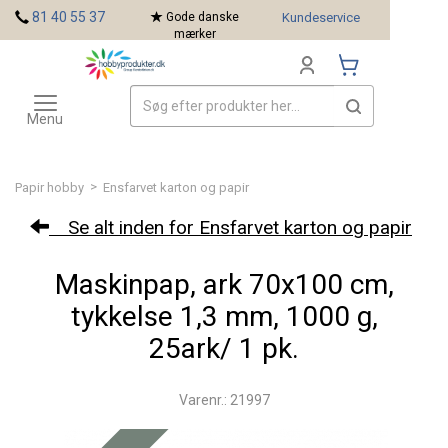
<
81 40 55 37
Gode danske
Kundeservice
mærker
Toggle
Mærker
navigation
Menu
>
Papir hobby
Ensfarvet karton og papir
Se alt inden for Ensfarvet karton og papir
Maskinpap, ark 70x100 cm,
tykkelse 1,3 mm, 1000 g,
25ark/ 1 pk.
Varenr.: 21997