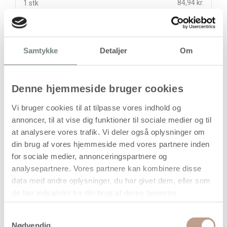
84,94 kr.
1 stk
stk
Samtykke
Detaljer
Om
84,94
kr.
(
67,95
kr.ekskl. moms)
Leveringsomkostninger
Denne hjemmeside bruger cookies
Læg i kurven
Vi bruger cookies til at tilpasse vores indhold og
annoncer, til at vise dig funktioner til sociale medier og til
Din bestilling er først bindende,
når vi har bekræftet din ordre.
at analysere vores trafik. Vi deler også oplysninger om
din brug af vores hjemmeside med vores partnere inden
for sociale medier, annonceringspartnere og
analysepartnere. Vores partnere kan kombinere disse
data med andre oplysninger, du har givet dem, eller som
de har indsamlet fra din brug af deres tjenester.
På lager
Levering: 1-3 hverdage
Samtykkevalg
Nødvendig