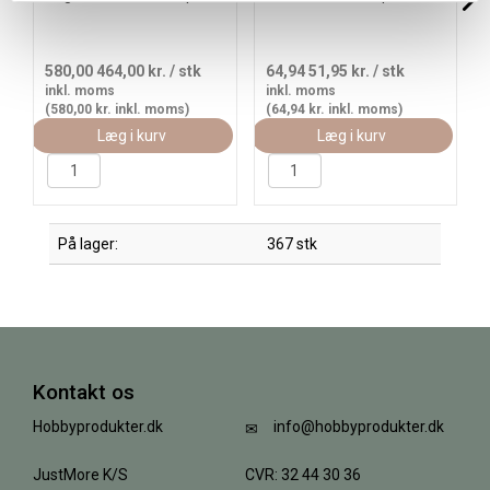
580,00
464,00 kr.
/ stk
64,94
51,95 kr.
/ stk
inkl. moms
inkl. moms
(580,00 kr. inkl. moms)
(64,94 kr. inkl. moms)
Læg i kurv
Læg i kurv
På lager:
367 stk
Kontakt os
Hobbyprodukter.dk
info@hobbyprodukter.dk
JustMore K/S
CVR: 32 44 30 36