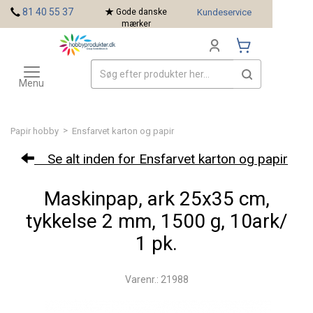
<
81 40 55 37
Gode danske
Kundeservice
mærker
Toggle
Mærker
navigation
Menu
>
Papir hobby
Ensfarvet karton og papir
Se alt inden for Ensfarvet karton og papir
Maskinpap, ark 25x35 cm,
tykkelse 2 mm, 1500 g, 10ark/
1 pk.
Varenr.: 21988