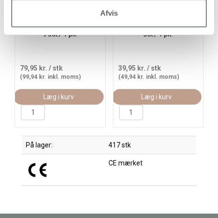
Afvis
Træklodser, str. 4x4x4 cm,
Klodser, str. 5+6+8 cm, 3
9 stk./ 1 pk.
stk./ 1 pk.
79,95 kr.
/ stk
39,95 kr.
/ stk
(99,94 kr. inkl. moms)
(49,94 kr. inkl. moms)
Læg i kurv
Læg i kurv
På lager:
417 stk
CE mærket