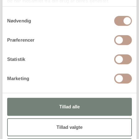
de har indsamlet fra din brug af deres tjenester.
På lager
Samtykkevalg
Levering: 1-3 hverdage
Nødvendig
Handelsbetingelser
Præferencer
Maracas i lyst træ
Statistik
Marketing
Alternativer
Tillad alle
Tillad valgte