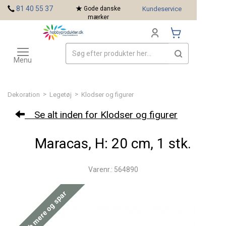
<
81 40 55 37
Gode danske
Kundeservice
mærker
Toggle
Mærker
navigation
Menu
>
>
Dekoration
Legetøj
Klodser og figurer
Se alt inden for Klodser og figurer
Maracas, H: 20 cm, 1 stk.
Varenr.: 564890
Køb mere og spar