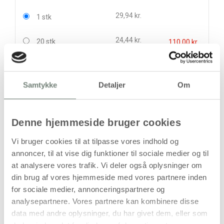
29,94 kr.
1 stk
24,44 kr.
20 stk
110,00 kr.
stk
Samtykke
Detaljer
Om
29,94
kr.
(
23,95
kr.ekskl. moms)
Leveringsomkostninger
Denne hjemmeside bruger cookies
Læg i kurven
Vi bruger cookies til at tilpasse vores indhold og
annoncer, til at vise dig funktioner til sociale medier og til
Din bestilling er først bindende,
at analysere vores trafik. Vi deler også oplysninger om
når vi har bekræftet din ordre.
din brug af vores hjemmeside med vores partnere inden
for sociale medier, annonceringspartnere og
analysepartnere. Vores partnere kan kombinere disse
data med andre oplysninger, du har givet dem, eller som