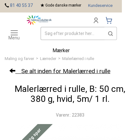
<
81 40 55 37
Gode danske mærker
Kundeservice
Toggle
navigation
Menu
Mærker
>
>
Maling og farver
Lærreder
Malerlærred i rulle
Se alt inden for Malerlærred i rulle
Malerlærred i rulle, B: 50 cm,
380 g, hvid, 5m/ 1 rl.
Varenr.: 22383