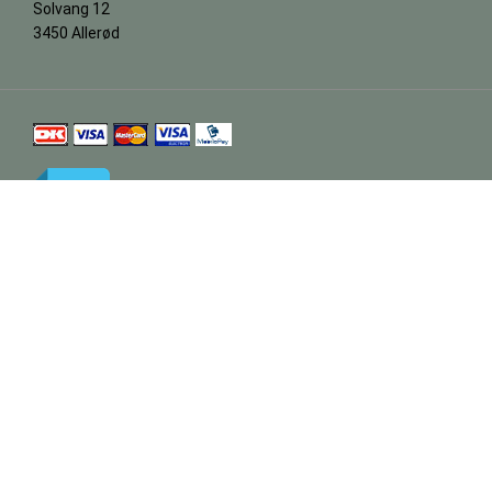
Solvang 12
3450 Allerød
Vi er e-mærke godkendt
Retur og RMA
Salg/Levering
Kundeservice
Din bestilling er først bindende, når vi har bekræftet din ordre.