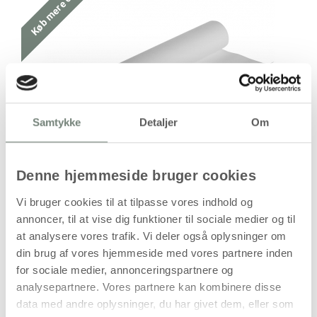
Køb mere og spar
Samtykke
Detaljer
Om
Denne hjemmeside bruger cookies
Vi bruger cookies til at tilpasse vores indhold og
annoncer, til at vise dig funktioner til sociale medier og til
Køb mere og spar
at analysere vores trafik. Vi deler også oplysninger om
din brug af vores hjemmeside med vores partnere inden
Antal
Pris / Stk
Spar
for sociale medier, annonceringspartnere og
analysepartnere. Vores partnere kan kombinere disse
260,00 kr.
1 stk
data med andre oplysninger, du har givet dem, eller som