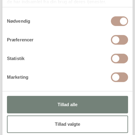
de har indsamlet fra din brug af deres tjenester.
216,25 kr.
6 stk
262,50 kr.
Samtykkevalg
Nødvendig
stk
260,00
kr.
Præferencer
(
208,00
kr.ekskl. moms)
Leveringsomkostninger
Statistik
Læg i kurven
Din bestilling er først bindende,
Marketing
når vi har bekræftet din ordre.
Tillad alle
På lager
Tillad valgte
Levering: 1-3 hverdage