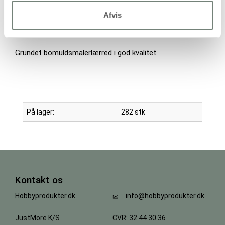
Handelsbetingelser
Afvis
Grundet bomuldsmalerlærred i god kvalitet
På lager:
282 stk
Kontakt os
Hobbyprodukter.dk
info@hobbyprodukter.dk
JustMore K/S
CVR: 32 44 30 36