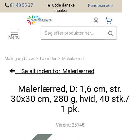
<
81 40 55 37
Gode danske
Kundeservice
mærker
Toggle
Mærker
navigation
Menu
>
>
Maling og farver
Lærreder
Malerlærred
Se alt inden for Malerlærred
Malerlærred, D: 1,6 cm, str.
30x30 cm, 280 g, hvid, 40 stk./
1 pk.
Varenr.: 25748