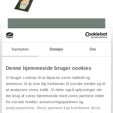
Antal
Pris / Stk
Samtykke
Detaljer
Om
1.245,00 kr.
1 stk
stk
Denne hjemmeside bruger cookies
1.245,00
kr.
Vi bruger cookies til at tilpasse vores indhold og
(
996,00
kr.ekskl. moms)
annoncer, til at vise dig funktioner til sociale medier og til
Leveringsomkostninger
at analysere vores trafik. Vi deler også oplysninger om
din brug af vores hjemmeside med vores partnere inden
Læg i kurven
for sociale medier, annonceringspartnere og
Din bestilling er først bindende,
analysepartnere. Vores partnere kan kombinere disse
når vi har bekræftet din ordre.