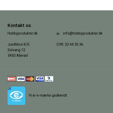
Kontakt os
Hobbyprodukter.dk
info@hobbyprodukter.dk
JustMore K/S
CVR: 32 44 30 36
Solvang 12
3450 Allerød
Vi er e-mærke godkendt