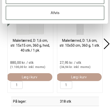
Køb
Gratis levering
Afvis
Malerlærred, D: 1,6 cm,
Malerlærred, D: 1,6 cm,
str. 15x15 cm, 360 g, hvid,
str. 10x50 cm, 360 g, 1 stk.
40 stk./ 1 pk.
880,00 kr.
/ stk
27,95 kr.
/ stk
(1.100,00 kr. inkl. moms)
(34,94 kr. inkl. moms)
Læg i kurv
Læg i kurv
På lager:
318 stk