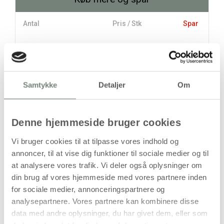
Antal
Pris / Stk
Spar
600,00 kr.
1 stk
493,75 kr.
4 stk
425,00 kr.
Samtykke
Detaljer
Om
stk
Denne hjemmeside bruger cookies
600,00
kr.
(
480,00
kr.ekskl. moms)
Vi bruger cookies til at tilpasse vores indhold og
Leveringsomkostninger
annoncer, til at vise dig funktioner til sociale medier og til
at analysere vores trafik. Vi deler også oplysninger om
Læg i kurven
din brug af vores hjemmeside med vores partnere inden
Din bestilling er først bindende,
for sociale medier, annonceringspartnere og
når vi har bekræftet din ordre.
analysepartnere. Vores partnere kan kombinere disse
data med andre oplysninger, du har givet dem, eller som