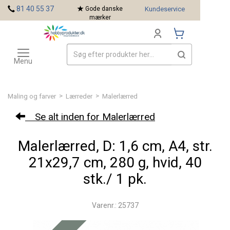
<
81 40 55 37
Gode danske
Kundeservice
mærker
Toggle
Mærker
navigation
Menu
>
>
Maling og farver
Lærreder
Malerlærred
Se alt inden for Malerlærred
Malerlærred, D: 1,6 cm, A4, str.
21x29,7 cm, 280 g, hvid, 40
stk./ 1 pk.
Varenr.: 25737