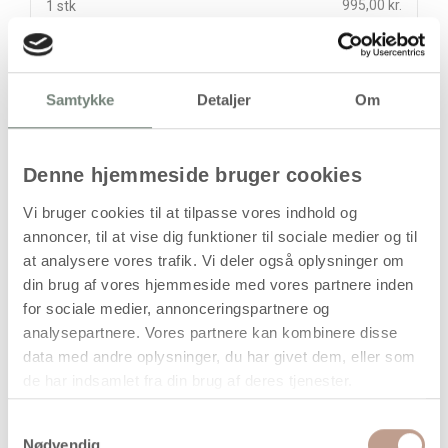
995,00 kr.
1 stk
stk
Samtykke
Detaljer
Om
995,00
kr.
(
796,00
kr.ekskl. moms)
Leveringsomkostninger
Denne hjemmeside bruger cookies
Læg i kurven
Vi bruger cookies til at tilpasse vores indhold og
annoncer, til at vise dig funktioner til sociale medier og til
Din bestilling er først bindende,
når vi har bekræftet din ordre.
at analysere vores trafik. Vi deler også oplysninger om
din brug af vores hjemmeside med vores partnere inden
for sociale medier, annonceringspartnere og
analysepartnere. Vores partnere kan kombinere disse
data med andre oplysninger, du har givet dem, eller som
de har indsamlet fra din brug af deres tjenester.
På lager
Levering: 1-3 hverdage
Samtykkevalg
Nødvendig