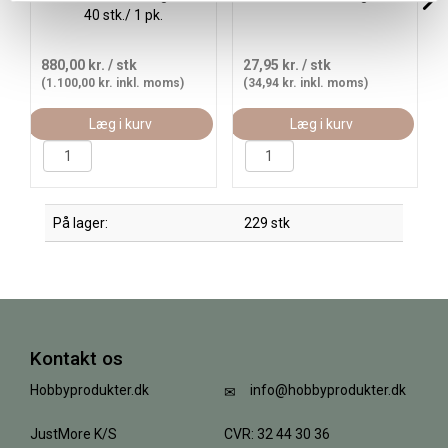
40 stk./ 1 pk.
880,00 kr.
/ stk
27,95 kr.
/ stk
(1.100,00 kr. inkl. moms)
(34,94 kr. inkl. moms)
Læg i kurv
Læg i kurv
På lager:
229 stk
Kontakt os
Hobbyprodukter.dk
info@hobbyprodukter.dk
JustMore K/S
CVR: 32 44 30 36