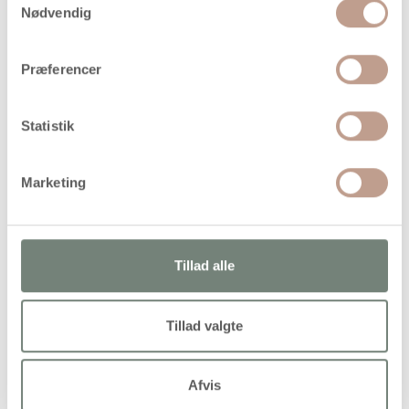
På lager
Nødvendig
Levering: 1-3 hverdage
Præferencer
Handelsbetingelser
Statistik
Praktisk kunstnerkittel med god pasform og 3 lommer. 80%
polyester og 20% bomuld
Marketing
Tillad alle
Alternativer
Køb mere og spar
Tillad valgte
Afvis