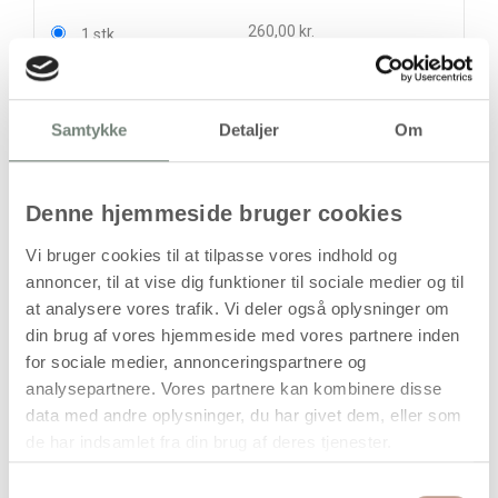
260,00 kr.
1 stk
212,50 kr.
6 stk
285,00 kr.
Samtykke
Detaljer
Om
stk
260,00
kr.
Denne hjemmeside bruger cookies
(
208,00
kr.ekskl. moms)
Leveringsomkostninger
Vi bruger cookies til at tilpasse vores indhold og
annoncer, til at vise dig funktioner til sociale medier og til
Læg i kurven
at analysere vores trafik. Vi deler også oplysninger om
din brug af vores hjemmeside med vores partnere inden
Din bestilling er først bindende,
for sociale medier, annonceringspartnere og
når vi har bekræftet din ordre.
analysepartnere. Vores partnere kan kombinere disse
data med andre oplysninger, du har givet dem, eller som
de har indsamlet fra din brug af deres tjenester.
Samtykkevalg