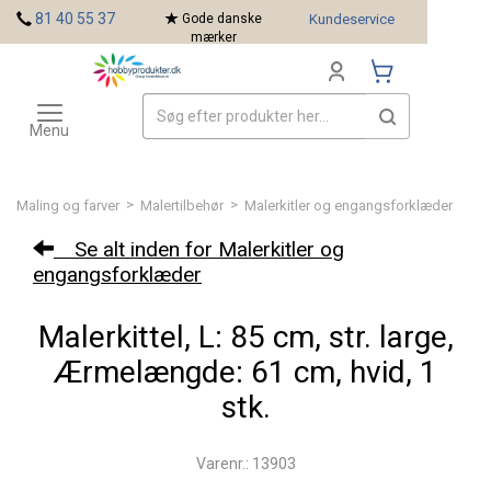
<
81 40 55 37
Gode danske
Kundeservice
mærker
Toggle
Mærker
navigation
Menu
>
>
Maling og farver
Malertilbehør
Malerkitler og engangsforklæder
Se alt inden for Malerkitler og
engangsforklæder
Malerkittel, L: 85 cm, str. large,
Ærmelængde: 61 cm, hvid, 1
stk.
Varenr.: 13903