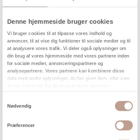
Antal
Pris / Stk
149,94 kr.
1 stk
Denne hjemmeside bruger cookies
Vi bruger cookies til at tilpasse vores indhold og
stk
annoncer, til at vise dig funktioner til sociale medier og til
at analysere vores trafik. Vi deler også oplysninger om
149,94
kr.
din brug af vores hjemmeside med vores partnere inden
(
119,95
kr.ekskl. moms)
for sociale medier, annonceringspartnere og
Leveringsomkostninger
analysepartnere. Vores partnere kan kombinere disse
data med andre oplysninger, du har givet dem, eller som
Læg i kurven
de har indsamlet fra din brug af deres tjenester.
Din bestilling er først bindende,
når vi har bekræftet din ordre.
Samtykkevalg
Nødvendig
Præferencer