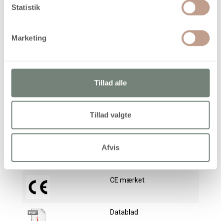
På lager
Statistik
Levering: 1-3 hverdage
Handelsbetingelser
Marketing
Anvendelig og god maling, der giver en speciel magnetisk
Tillad alle
overflade. Kan også anvendes direkte på væggen. Malingen
bør tørre i 24 timer mellem hvert lag og minimum 3 lag
anbefales - rækker til 1-2 m²
Tillad valgte
På lager:
819 stk
Afvis
A mærket
CE mærket
Datablad