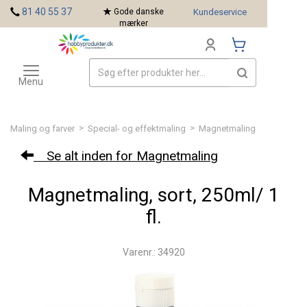
<
81 40 55 37
Gode danske
Kundeservice
mærker
Toggle
Mærker
navigation
Menu
>
>
Maling og farver
Special- og effektmaling
Magnetmaling
Se alt inden for Magnetmaling
Magnetmaling, sort, 250ml/ 1
fl.
Varenr.: 34920