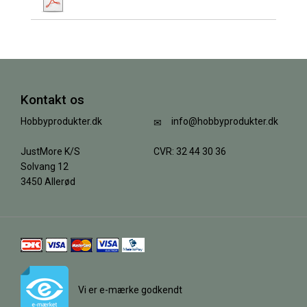
Kontakt os
Hobbyprodukter.dk
info@hobbyprodukter.dk
JustMore K/S
CVR: 32 44 30 36
Solvang 12
3450 Allerød
Vi er e-mærke godkendt