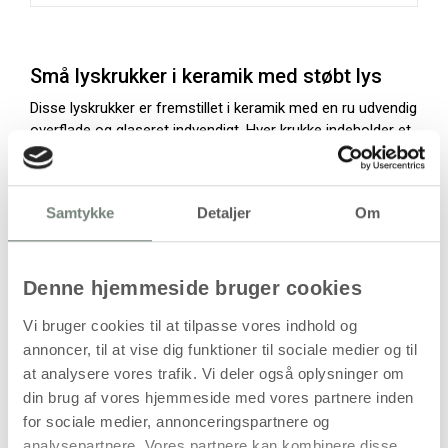
Små lyskrukker i keramik med støbt lys
Disse lyskrukker er fremstillet i keramik med en ru udvendig
overflade og glaseret indvendigt. Hver krukke indeholder et
støbt lys og leveres med låg, så beholderen kan anvendes
til opbevaring af småting, når lyset er brændt ud. Formatet
er 9 x 9 x 6,7 cm, hvilket gør dem velegnede til
Samtykke
Detaljer
Om
bordopdækning og dekorative opstillinger.
Produktet leveres i pakker med 12 stk og kan anvendes i
både private og professionelle miljøer.
Denne hjemmeside bruger cookies
Vi bruger cookies til at tilpasse vores indhold og
Kombination af lys og opbevaring
annoncer, til at vise dig funktioner til sociale medier og til
Efter brug som lyskrukke kan beholderen anvendes til
at analysere vores trafik. Vi deler også oplysninger om
opbevaring af mindre genstande såsom smykker,
din brug af vores hjemmeside med vores partnere inden
kontorartikler eller dekorative elementer.
for sociale medier, annonceringspartnere og
Mulige anvendelser:
analysepartnere. Vores partnere kan kombinere disse