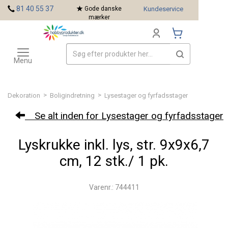
<
81 40 55 37
Gode danske
Kundeservice
mærker
Toggle
Mærker
navigation
Menu
>
>
Dekoration
Boligindretning
Lysestager og fyrfadsstager
Se alt inden for Lysestager og fyrfadsstager
Lyskrukke inkl. lys, str. 9x9x6,7
cm, 12 stk./ 1 pk.
Varenr.: 744411