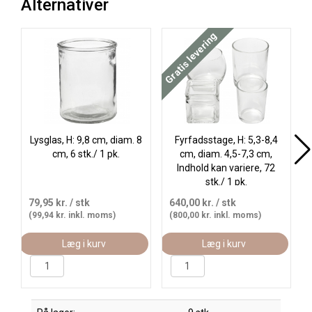
Alternativer
Køb mere og spar
Køb
Gratis levering
Lysglas, H: 9,8 cm, diam. 8
Fyrfadsstage, H: 5,3-8,4
cm, 6 stk./ 1 pk.
cm, diam. 4,5-7,3 cm,
Indhold kan variere, 72
stk./ 1 pk.
79,95 kr.
/ stk
640,00 kr.
/ stk
(99,94 kr. inkl. moms)
(800,00 kr. inkl. moms)
Læg i kurv
Læg i kurv