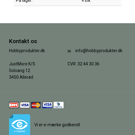
På lager:
9 stk
Kontakt os
Hobbyprodukter.dk
info@hobbyprodukter.dk
JustMore K/S
CVR: 32 44 30 36
Solvang 12
3450 Allerød
Vi er e-mærke godkendt