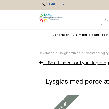
<
81 40 55 37
Dekoration
DIY materialesæt
Fest
>
>
Dekoration
Boligindretning
Lysestager og fy
Se alt inden for Lysestager og
Lysglas med porcelæ
Gratis fragt