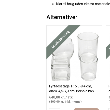
Klar til brug uden ekstra materiale
Alternativer
Køb mere og spar
K
Gratis levering
Fyrfadsstage, H: 5,3-8,4 cm,
F
diam. 4,5-7,3 cm, Indhold kan
c
variere, 72 stk./ 1 pk.
640,00 kr.
/ stk
(800,00 kr. inkl. moms)
(