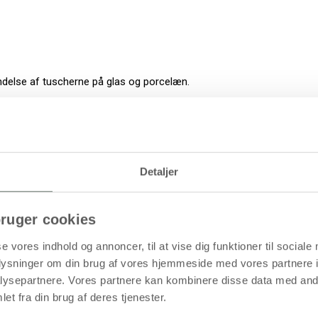
ndelse af tuscherne på glas og porcelæn.
rfadsholdere
Detaljer
ruger cookies
se vores indhold og annoncer, til at vise dig funktioner til sociale
las
oplysninger om din brug af vores hjemmeside med vores partnere i
ysepartnere. Vores partnere kan kombinere disse data med andr
sholdere
et fra din brug af deres tjenester.