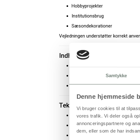
Hobbyprojekter
Institutionsbrug
Sæsondekorationer
Vejledningen understøtter korrekt anve
Indhold i sættet
Materialer til dekoration af 72 fy
Glas- og porcelænstuscher
Samtykke
Vejledning til brug
Denne hjemmeside b
Tekniske specifikationer
Vi bruger cookies til at tilpas
Produkttype: Materialesæt til lysg
vores trafik. Vi deler også 
annonceringspartnere og anal
Anvendelse: Dekoration af fyrfad
dem, eller som de har indsaml
Kapacitet: 72 stk