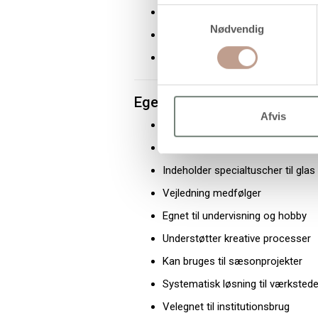
Tuscher: Glas- og porcelænstusc
Samtykkevalg
Nødvendig
Vejledning: Inkluderet
Antal sæt pr. pakke: 1 stk
Egenskaber og fordele
Afvis
Materialesæt til større grupper
Mulighed for dekoration af 72 lys
Indeholder specialtuscher til gla
Vejledning medfølger
Egnet til undervisning og hobby
Understøtter kreative processer
Kan bruges til sæsonprojekter
Systematisk løsning til værkstede
Velegnet til institutionsbrug