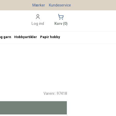
Mærker
Kundeservice
Log ind
Kurv (0)
og garn
Hobbyartikler
Papir hobby
Varenr.: 97418