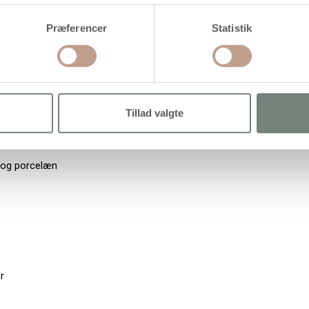
her
Præferencer
Statistik
Tillad valgte
glas
s og porcelæn
r