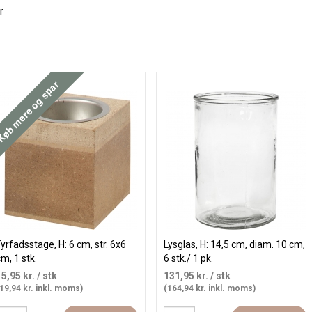
r
øb mere og spar
yrfadsstage, H: 6 cm, str. 6x6
Lysglas, H: 14,5 cm, diam. 10 cm,
m, 1 stk.
6 stk./ 1 pk.
15,95 kr.
/ stk
131,95 kr.
/ stk
19,94 kr. inkl. moms)
(164,94 kr. inkl. moms)