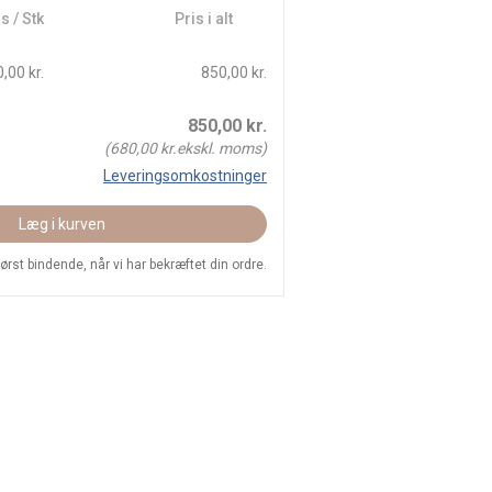
s / Stk
Pris i alt
,00 kr.
850,00 kr.
850,00
kr.
(
680,00
kr.ekskl. moms)
Leveringsomkostninger
Læg i kurven
 først bindende, når vi har bekræftet din ordre.