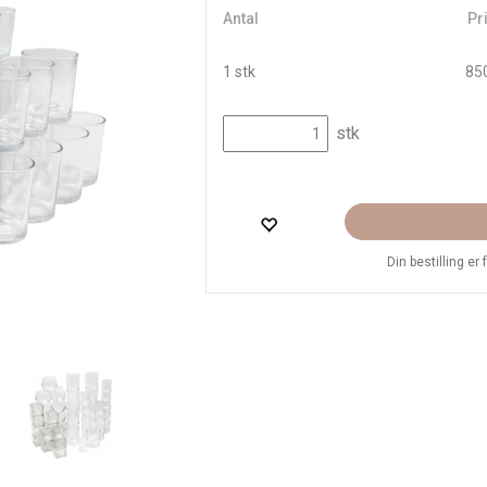
Antal
Pri
1 stk
850
stk
Din bestilling er