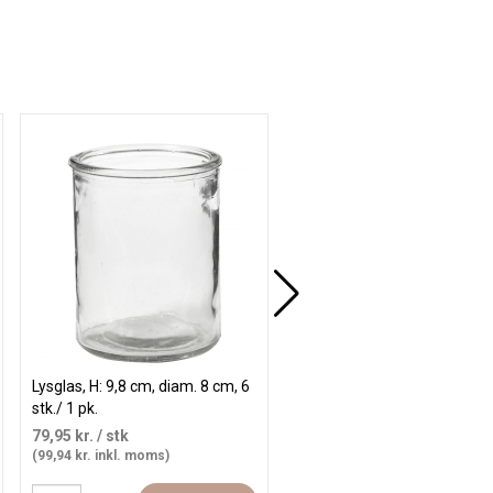
Lysglas, H: 9,8 cm, diam. 8 cm, 6
Lyskrukke inkl. lys, str. 9x9x6
stk./ 1 pk.
cm, 12 stk./ 1 pk.
79,95 kr.
/ stk
400,00 kr.
/ stk
(99,94 kr. inkl. moms)
(500,00 kr. inkl. moms)