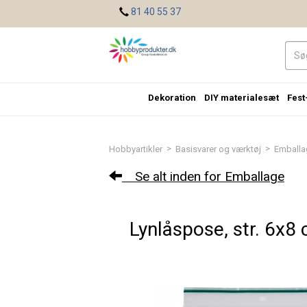
<
81 40 55 37
Dekoration
DIY materialesæt
Fest
>
>
Hobbyartikler
Basisvarer og værktøj
Emballa
Se alt inden for Emballage
Lynlåspose, str. 6x8