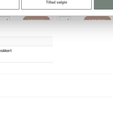
Tillad valgte
63,95 kr.
/ stk
31,95 kr.
/ stk
79,94 kr. inkl. moms)
(39,94 kr. inkl. moms)
Læg i kurv
Læg i kurv
sikkert