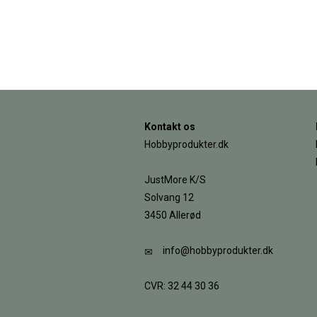
Kontakt os
Hobbyprodukter.dk
JustMore K/S
Solvang 12
3450 Allerød
info@hobbyprodukter.dk
CVR: 32 44 30 36