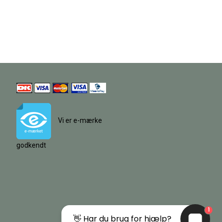
Vi er e-mærke
godkendt
1
👋 Har du brug for hjælp?