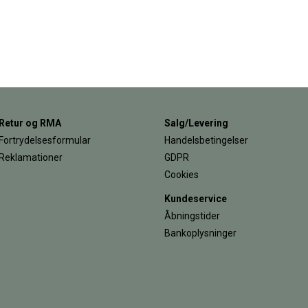
Retur og RMA
Salg/Levering
Fortrydelsesformular
Handelsbetingelser
Reklamationer
GDPR
Cookies
Kundeservice
Åbningstider
Bankoplysninger