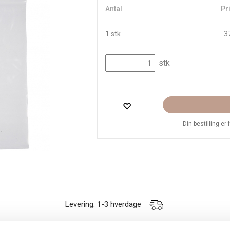
Antal
Pri
1 stk
37
stk
Din bestilling er
Levering: 1-3 hverdage