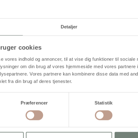
Detaljer
ruger cookies
se vores indhold og annoncer, til at vise dig funktioner til sociale
oplysninger om din brug af vores hjemmeside med vores partnere i
ysepartnere. Vores partnere kan kombinere disse data med andr
et fra din brug af deres tjenester.
Præferencer
Statistik
ægre til temperablokke, 70 ml,
Sprayflaske, 650 ml, Farve kan
0 stk./ 1 pk.
variere, 1 stk.