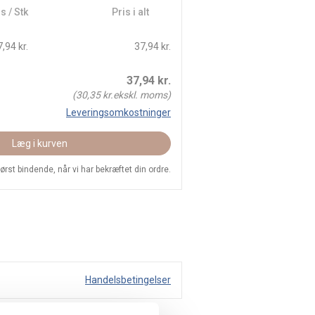
s / Stk
Pris i alt
,94 kr.
37,94 kr.
37,94
kr.
(
30,35
kr.ekskl. moms)
Leveringsomkostninger
Læg i kurven
 først bindende, når vi har bekræftet din ordre.
Handelsbetingelser