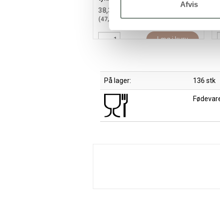
Afvis
38,35 kr.
/ stk
(47,94 kr. inkl. moms)
(
Læg i kurv
På lager:
136 stk
Fødevare