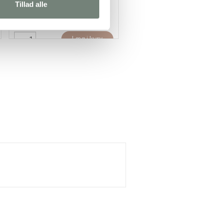
Tillad alle
107,95 kr.
/ stk
78,35 kr.
/ stk
(134,94 kr. inkl. moms)
(97,94 kr. inkl. moms)
Læg i kurv
Læg i kur