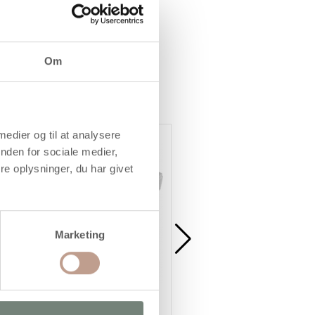
Om
 medier og til at analysere
Køb mere og spar
nden for sociale medier,
e oplysninger, du har givet
Marketing
Acryldåse, H: 30 mm, diam. 35
Bobleplast, B: 50 cm, 10m/ 1 
mm, 20 ml, 12stk./ 1 sæt