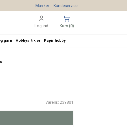
Mærker
Kundeservice
Log ind
Kurv (0)
og garn
Hobbyartikler
Papir hobby
...
Varenr.: 239801