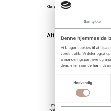
Klar plast
Samtykke
Alternativer
Denne hjemmeside b
Vi bruger cookies til at tilpas
vores trafik. Vi deler også 
annonceringspartnere og anal
dem, eller som de har indsaml
Samtykkevalg
Nødvendig
Lynlåspose, str. 8x12 cm,
B
tykkelse 0,05 mm, 100stk./ 1 pk.
3