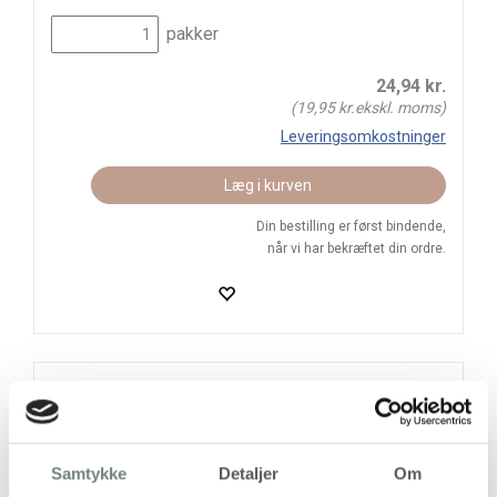
pakker
24,94
kr.
(
19,95
kr.ekskl. moms)
Leveringsomkostninger
Læg i kurven
Din bestilling er først bindende,
når vi har bekræftet din ordre.
På lager
Levering: 1-3 hverdage
Handelsbetingelser
Samtykke
Detaljer
Om