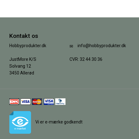
Kontakt os
Hobbyprodukter.dk
info@hobbyprodukter.dk
JustMore K/S
CVR: 32 44 30 36
Solvang 12
3450 Allerød
Vi er e-mærke godkendt