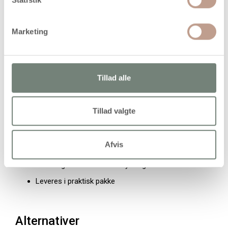
Farve: Hvid
Antal: 10 stk. pr. pakke
Marketing
Vægt: Let
Egenskaber og fordele
Tillad alle
Lav vægt
Nem at dekorere
Tillad valgte
Kan males og beklædes
Velegnet til hobby- og DIY-projekter
Afvis
Egnet til modeller og undervisning
Kan bruges til sæsonudsmykning
Leveres i praktisk pakke
Alternativer