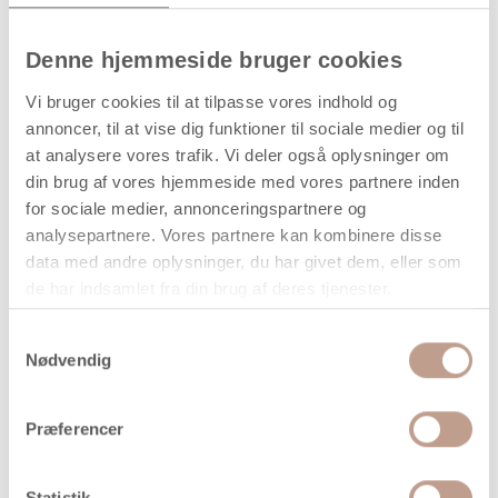
Denne hjemmeside bruger cookies
Kugle, diam. 3 cm, hvid, 10 stk.
Vi bruger cookies til at tilpasse vores indhold og
Let kugle fremstillet af styropor i hvid farve. Kuglerne
annoncer, til at vise dig funktioner til sociale medier og til
leveres i pakke med 10 stk. og er velegnede til
at analysere vores trafik. Vi deler også oplysninger om
hobbyprojekter, dekorationer, modeller og kreative opgaver,
din brug af vores hjemmeside med vores partnere inden
hvor der ønskes et materiale, der er nemt at bearbejde og
for sociale medier, annonceringspartnere og
dekorere.
analysepartnere. Vores partnere kan kombinere disse
Styroporkuglerne kan males, beklædes med stof eller papir,
data med andre oplysninger, du har givet dem, eller som
dekoreres med nåle, pailletter og limbaserede materialer
de har indsamlet fra din brug af deres tjenester.
samt anvendes i sæsonudsmykning og
undervisningssammenhænge.
Samtykkevalg
Nødvendig
Tekniske specifikationer
Præferencer
Diameter: 3 cm
Materiale: Styropor
Statistik