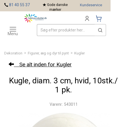
<
81 40 55 37
Gode danske
Kundeservice
mærker
Toggle
Mærker
navigation
Menu
>
>
Dekoration
Figurer, æg og dyr til pynt
Kugler
Se alt inden for Kugler
Kugle, diam. 3 cm, hvid, 10stk./
1 pk.
Varenr.: 543011