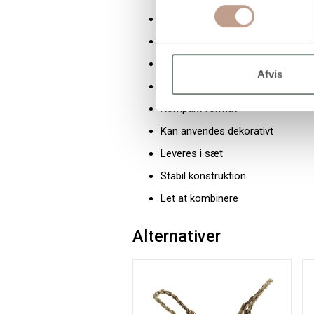
Med låg
Cylinderform
Velegnet til opbevaring
Afvis
Ensartet størrelse
Kompakt format
Kan anvendes dekorativt
Leveres i sæt
Stabil konstruktion
Let at kombinere
Alternativer