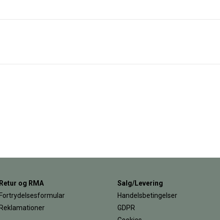
Retur og RMA
Salg/Levering
Fortrydelsesformular
Handelsbetingelser
Reklamationer
GDPR