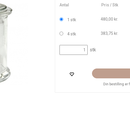
Antal
Pris / Stk
480,00 kr.
1 stk
383,75 kr.
4 stk
stk
Din bestilling er