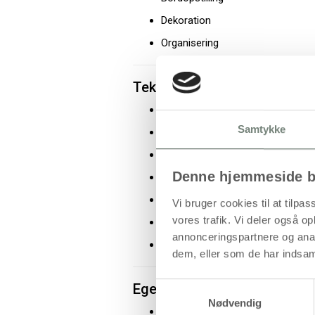
Dekoration
Organisering
Tekniske specifikationer
Produkttype: Krukker med låg
Samtykke
Materiale: Glas
Farve: Klar
Denne hjemmeside b
Form: Cylinder
Højde: 14,5 cm
Vi bruger cookies til at tilpas
vores trafik. Vi deler også 
Diameter: 8 cm
annonceringspartnere og anal
Antal pr. pakke: 10 stk
dem, eller som de har indsaml
Egenskaber og fordele
Samtykkevalg
Nødvendig
Fremstillet i klart glas