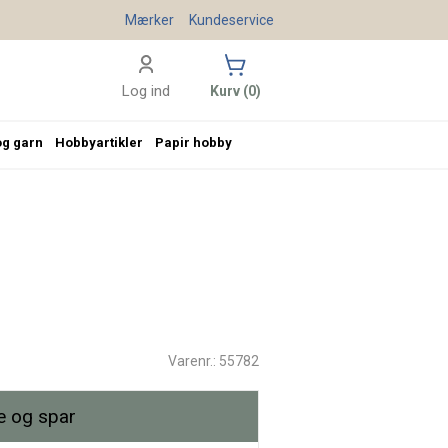
Mærker
Kundeservice
Log ind
Kurv (0)
og garn
Hobbyartikler
Papir hobby
Varenr.: 55782
 og spar