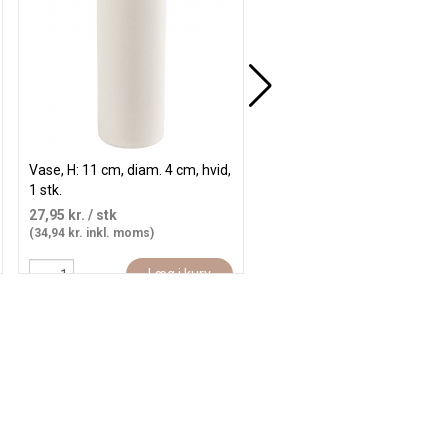
Vase, H: 11 cm, diam. 4 cm, hvid,
Kurv, H: 7/15 cm, diam. 16 c
1 stk.
stk.
27,95 kr.
/ stk
55,95 kr.
/ stk
(34,94 kr. inkl. moms)
(69,94 kr. inkl. moms)
Læg i kurv
Læg i kur