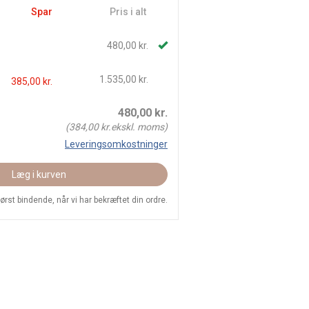
Spar
Pris i alt
480,00 kr.
1.535,00 kr.
385,00 kr.
480,00
kr.
(
384,00
kr.ekskl. moms)
Leveringsomkostninger
Læg i kurven
 først bindende, når vi har bekræftet din ordre.