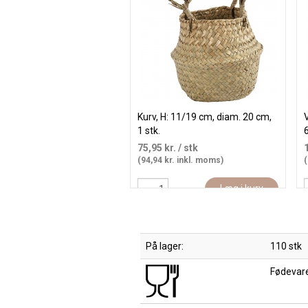
Kurv, H: 11/19 cm, diam. 20 cm,
V
1 stk.
6
75,95 kr.
/ stk
(94,94 kr. inkl. moms)
(
Læg i kurv
På lager:
110 stk
Fødevare