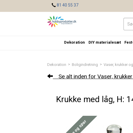
<
81 40 55 37
Dekoration
DIY materialesæt
Fest
>
>
Dekoration
Boligindretning
Vaser, krukker o
Se alt inden for Vaser, krukker
Krukke med låg, H: 14
Køb mere og spar