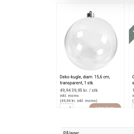
K
Deko-kugle, diam. 15,6 cm,
G
transparent, 1 stk.
s
49,94
39,95 kr.
/ stk
inkl. moms
i
(49,94 kr. inkl. moms)
(
Læg i kurv
På lager: