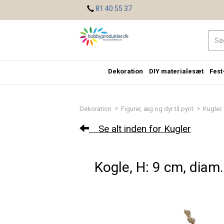
<
81 40 55 37
Dekoration
DIY materialesæt
Fest
>
>
Dekoration
Figurer, æg og dyr til pynt
Kugler
Se alt inden for Kugler
Kogle, H: 9 cm, diam.