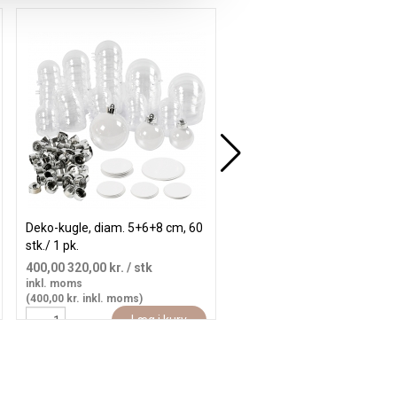
Køb mere og spar
Deko-kugle, diam. 5+6+8 cm, 60
Kugler og Æg, str. 1,5-6,1 cm
stk./ 1 pk.
hvid, 550 stk./ 1 pk.
400,00
320,00 kr.
/ stk
260,00
208,00 kr.
/ stk
inkl. moms
inkl. moms
(400,00 kr. inkl. moms)
(260,00 kr. inkl. moms)
Læg i kurv
Læg i kur