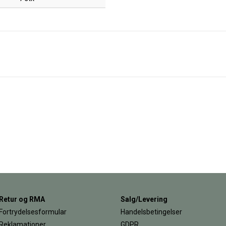
Retur og RMA
Salg/Levering
Fortrydelsesformular
Handelsbetingelser
Reklamationer
GDPR