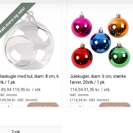
øb mere og spar
laskugle med hul, diam. 8 cm, 6
Julekugler, diam. 6 cm, stærke
tk./ 1 pk.
farver, 20stk./ 1 pk.
149,94
119,95 kr.
/ stk
114,94
91,95 kr.
/ stk
nkl. moms
inkl. moms
149,94 kr. inkl. moms)
(114,94 kr. inkl. moms)
Læg i kurv
Læg i kurv
7 stk