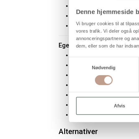
Antal: 1 stk.
Denne hjemmeside b
Ophæng: Snor medfølger
Vi bruger cookies til at tilpas
Overflade: Ubehandlet
vores trafik. Vi deler også 
annonceringspartnere og anal
Egenskaber og fordele
dem, eller som de har indsaml
Fremstillet i drejet træ
Samtykkevalg
Klar til dekoration
Nødvendig
Med ophængssnor
Kan bruges hængende eller som d
Velegnet til hobby- og DIY-projek
Egnet til sæsonudsmykning
Afvis
Let konstruktion
Alternativer