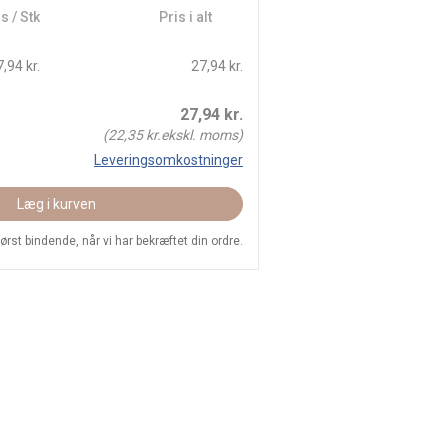
s / Stk
Pris i alt
,94 kr.
27,94 kr.
27,94
kr.
(
22,35
kr.ekskl. moms)
Leveringsomkostninger
Læg i kurven
 først bindende, når vi har bekræftet din ordre.