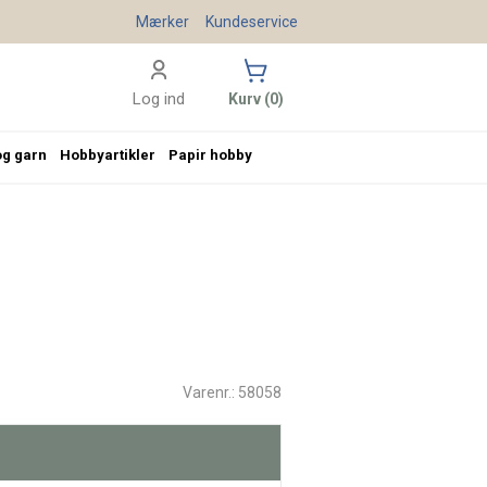
Mærker
Kundeservice
Log ind
Kurv (0)
og garn
Hobbyartikler
Papir hobby
Varenr.: 58058