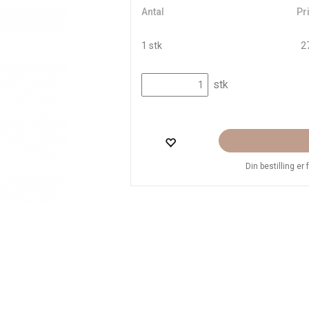
Antal
Pri
1 stk
27
stk
Din bestilling er