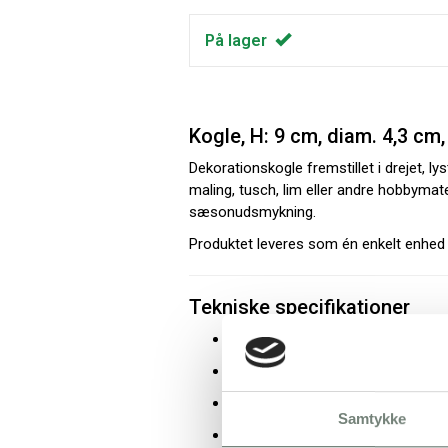
På lager
Kogle, H: 9 cm, diam. 4,3 cm, 
Dekorationskogle fremstillet i drejet, 
maling, tusch, lim eller andre hobby­ma
sæsonudsmykning.
Produktet leveres som én enkelt enhed o
Tekniske specifikationer
Højde: 9 cm
Diameter: 4,3 cm
Materiale: Træ
Samtykke
Farve: Lys træ