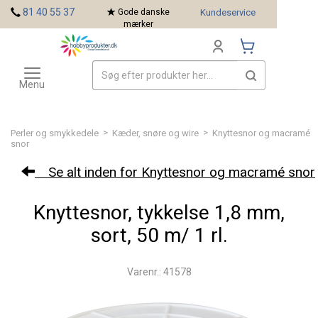
<
81 40 55 37
Gode danske
Kundeservice
mærker
Toggle
Mærker
navigation
Menu
>
>
Perler og smykkedele
Kæder, snøre og wire
Knyttesnor og macramé
snor
Se alt inden for Knyttesnor og macramé snor
Knyttesnor, tykkelse 1,8 mm,
sort, 50 m/ 1 rl.
Varenr.: 41578