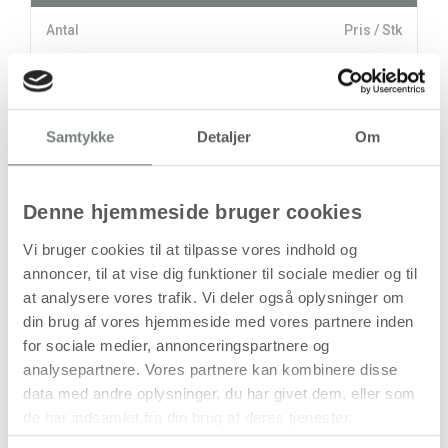
Antal
Pris / Stk
219,00 kr.
1 stk
stk
Samtykke
Detaljer
Om
219,00
kr.
(
175,20
kr.ekskl. moms)
Denne hjemmeside bruger cookies
Leveringsomkostninger
Vi bruger cookies til at tilpasse vores indhold og
Læg i kurven
annoncer, til at vise dig funktioner til sociale medier og til
at analysere vores trafik. Vi deler også oplysninger om
Din bestilling er først bindende,
din brug af vores hjemmeside med vores partnere inden
når vi har bekræftet din ordre.
for sociale medier, annonceringspartnere og
analysepartnere. Vores partnere kan kombinere disse
data med andre oplysninger, du har givet dem, eller som
de har indsamlet fra din brug af deres tjenester.