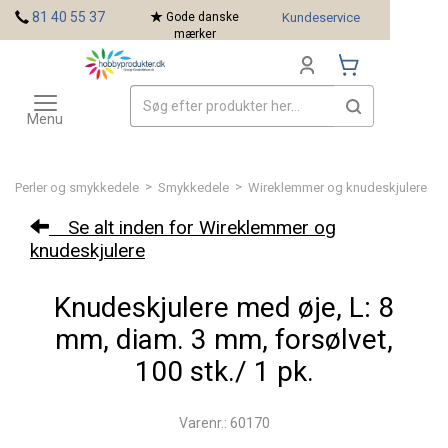
<
81 40 55 37
Gode danske
Kundeservice
mærker
Toggle
Mærker
navigation
Menu
>
>
Perler og smykkedele
Smykkedele
Wireklemmer og knudeskjulere
Se alt inden for Wireklemmer og
knudeskjulere
Knudeskjulere med øje, L: 8
mm, diam. 3 mm, forsølvet,
100 stk./ 1 pk.
Varenr.: 60170