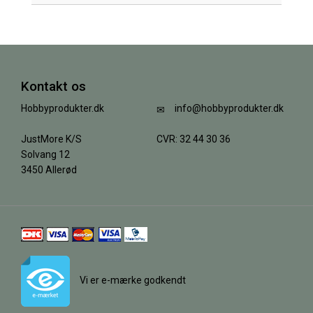
Kontakt os
Hobbyprodukter.dk
info@hobbyprodukter.dk
JustMore K/S
CVR: 32 44 30 36
Solvang 12
3450 Allerød
Vi er e-mærke godkendt