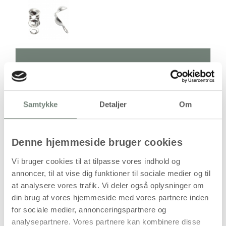
Antal
Pris / Stk
Samtykke
Detaljer
Om
124,94 kr.
1 stk
stk
Denne hjemmeside bruger cookies
Vi bruger cookies til at tilpasse vores indhold og
124,94
kr.
(
99,95
kr.ekskl. moms)
annoncer, til at vise dig funktioner til sociale medier og til
at analysere vores trafik. Vi deler også oplysninger om
Leveringsomkostninger
din brug af vores hjemmeside med vores partnere inden
Læg i kurven
for sociale medier, annonceringspartnere og
analysepartnere. Vores partnere kan kombinere disse