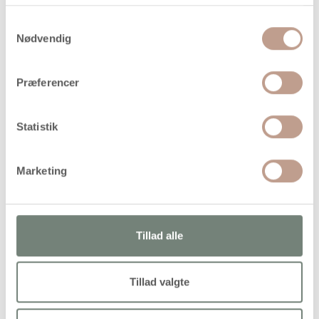
Samtykkevalg
Nødvendig
På lager
Levering: 1-3 hverdage
Præferencer
Handelsbetingelser
Statistik
Knudeskjuler, som sættes omkring wireklemmen/knuden,
så den skjules
Marketing
Tillad alle
Alternativer
Tillad valgte