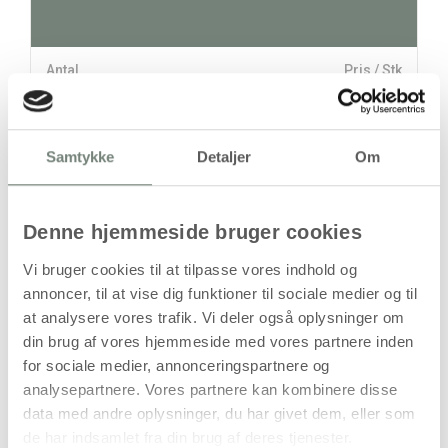
Antal
Pris / Stk
29,94 kr.
1 stk
Samtykke
Detaljer
Om
stk
29,94
kr.
Denne hjemmeside bruger cookies
(
23,95
kr.ekskl. moms)
Leveringsomkostninger
Vi bruger cookies til at tilpasse vores indhold og
annoncer, til at vise dig funktioner til sociale medier og til
Læg i kurven
at analysere vores trafik. Vi deler også oplysninger om
din brug af vores hjemmeside med vores partnere inden
Din bestilling er først bindende,
for sociale medier, annonceringspartnere og
når vi har bekræftet din ordre.
analysepartnere. Vores partnere kan kombinere disse
data med andre oplysninger, du har givet dem, eller som
de har indsamlet fra din brug af deres tjenester.