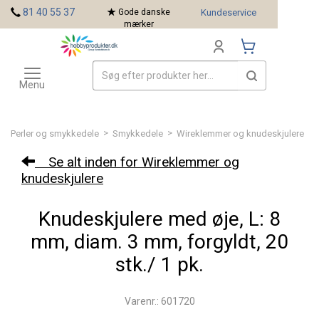
<
81 40 55 37
Gode danske
Kundeservice
mærker
Toggle
Mærker
navigation
Menu
>
>
Perler og smykkedele
Smykkedele
Wireklemmer og knudeskjulere
Se alt inden for Wireklemmer og
knudeskjulere
Knudeskjulere med øje, L: 8
mm, diam. 3 mm, forgyldt, 20
stk./ 1 pk.
Varenr.: 601720