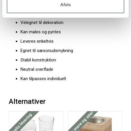
Kegleformet design
Afvis
Passer til små juletræslys
Velegnet til dekoration
Kan males og pyntes
Leveres enkeltvis
Egnet til sæsonudsmykning
Stabil konstruktion
Neutral overflade
Kan tilpasses individuelt
Alternativer
Køb mere og spar
Køb mere og spar
Gratis levering