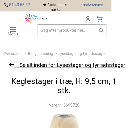
<
81 40 55 37
Gode danske
Kundeservice
mærker
Toggle
Mærker
navigation
Menu
>
>
Dekoration
Boligindretning
Lysestager og fyrfadsstager
Se alt inden for Lysestager og fyrfadsstager
Keglestager i træ, H: 9,5 cm, 1
stk.
Varenr.: 6690720