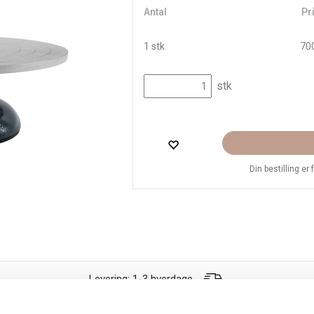
Antal
Pri
1 stk
700
stk
Din bestilling er
Levering: 1-3 hverdage