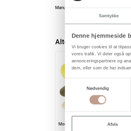
Manuel drejbar kavalet i jern, med skrids
Samtykke
Denne hjemmeside b
Alternativer
Vi bruger cookies til at tilpas
vores trafik. Vi deler også 
annonceringspartnere og anal
dem, eller som de har indsaml
Samtykkevalg
Nødvendig
Afvis
Modelleringssæt, 8 stk./ 1 pk.
K
c