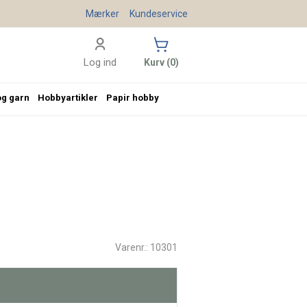
Mærker
Kundeservice
Log ind
Kurv (0)
og garn
Hobbyartikler
Papir hobby
Varenr.: 10301