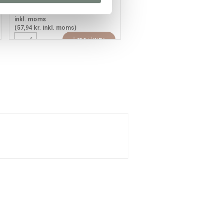
57,94
46,35 kr.
/ stk
24,94
19,95 kr.
/ stk
inkl. moms
inkl. moms
(57,94 kr. inkl. moms)
(24,94 kr. inkl. moms)
Læg i kurv
Læg i kur