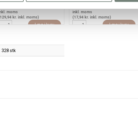
129,94
103,95 kr.
/ stk
17,94
14,35 kr.
/ stk
nkl. moms
inkl. moms
129,94 kr. inkl. moms)
(17,94 kr. inkl. moms)
Læg i kurv
Læg i kurv
328 stk