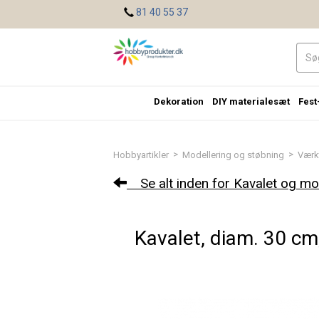
<
81 40 55 37
Dekoration
DIY materialesæt
Fest
>
>
Hobbyartikler
Modellering og støbning
Værkt
Se alt inden for Kavalet og mo
Kavalet, diam. 30 cm,