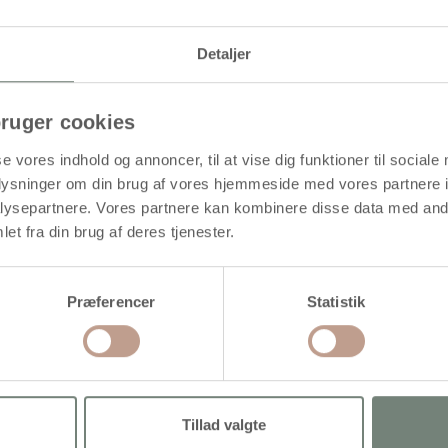
ikker bund, som giver fuld kontrol over lerprojektet. Beregnet til mode
Detaljer
ruger cookies
se vores indhold og annoncer, til at vise dig funktioner til sociale
oplysninger om din brug af vores hjemmeside med vores partnere i
ysepartnere. Vores partnere kan kombinere disse data med andr
et fra din brug af deres tjenester.
Præferencer
Statistik
Tillad valgte
agerulle, L: 38 cm, diam. 5,5
Modellérpinde, L: 14,5 cm, rød, 3
m, grå, 1 stk.
stk./ 1 pk.