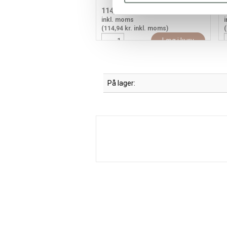
114,94
91,95 kr.
/ stk
inkl. moms
i
(114,94 kr. inkl. moms)
(
Læg i kurv
På lager: