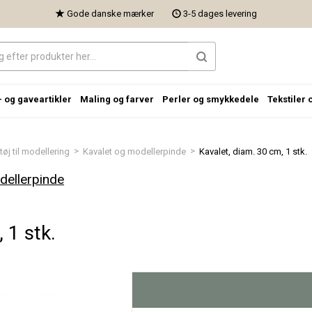
Gode danske mærker
3-5 dages levering
- og gaveartikler
Maling og farver
Perler og smykkedele
Tekstiler 
>
>
øj til modellering
Kavalet og modellerpinde
Kavalet, diam. 30 cm, 1 stk.
dellerpinde
 1 stk.