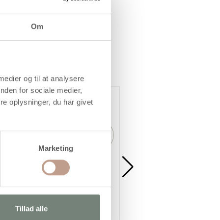
llering, dekoration og glasering.
Om
 medier og til at analysere
nden for sociale medier,
Køb mere og spar
e oplysninger, du har givet
Marketing
Tillad alle
Lerskærer, 1 stk.
Kagerulle, L: 21 cm, diam. 4 
1 stk.