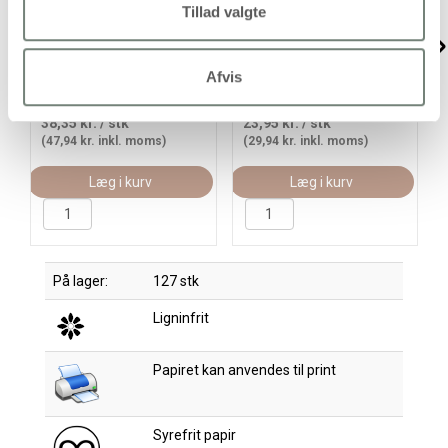
Tillad valgte
Designpapir i Blok, ark
Blondekarton, ark 10,5x15
15,2x15,2 cm, jul, 120 g,
cm, 200 g, blå, 10 stk./ 1
blå, grå, 50 ark/ 1 pk.
pk.
Afvis
38,35 kr.
/ stk
23,95 kr.
/ stk
(47,94 kr. inkl. moms)
(29,94 kr. inkl. moms)
Læg i kurv
Læg i kurv
På lager:
127 stk
Ligninfrit
Papiret kan anvendes til print
Syrefrit papir