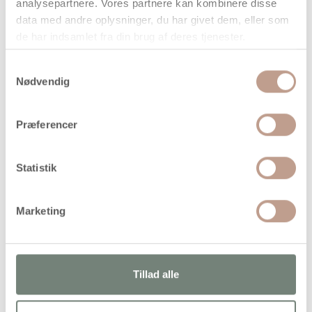
På lager
analysepartnere. Vores partnere kan kombinere disse
data med andre oplysninger, du har givet dem, eller som
Levering: 1-3 hverdage
de har indsamlet fra din brug af deres tjenester.
Handelsbetingelser
Samtykkevalg
Nødvendig
Kraftigt karton med print af noder på begge sider
Præferencer
Statistik
Alternativer
Marketing
Tillad alle