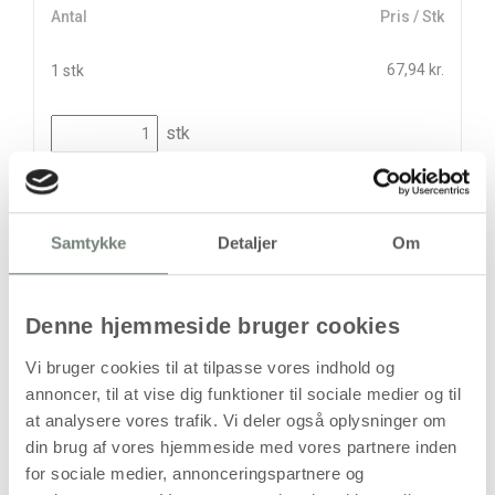
Antal
Pris / Stk
67,94 kr.
1 stk
stk
67,94
kr.
(
54,35
kr.ekskl. moms)
Leveringsomkostninger
Samtykke
Detaljer
Om
Læg i kurven
Denne hjemmeside bruger cookies
Din bestilling er først bindende,
når vi har bekræftet din ordre.
Vi bruger cookies til at tilpasse vores indhold og
annoncer, til at vise dig funktioner til sociale medier og til
at analysere vores trafik. Vi deler også oplysninger om
din brug af vores hjemmeside med vores partnere inden
for sociale medier, annonceringspartnere og