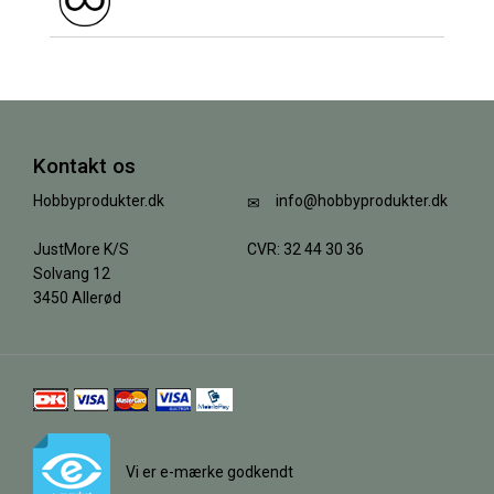
Kontakt os
Hobbyprodukter.dk
info@hobbyprodukter.dk
JustMore K/S
CVR: 32 44 30 36
Solvang 12
3450 Allerød
Vi er e-mærke godkendt