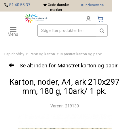
<
81 40 55 37
Gode danske
Kundeservice
mærker
Toggle
Mærker
navigation
Menu
>
>
Papir hobby
Papir og karton
Mønstret karton og papir
Se alt inden for Mønstret karton og papir
Karton, noder, A4, ark 210x297
mm, 180 g, 10ark/ 1 pk.
Varenr.: 219130