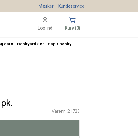
Mærker
Kundeservice
Log ind
Kurv (0)
og garn
Hobbyartikler
Papir hobby
 pk.
Varenr.: 21723