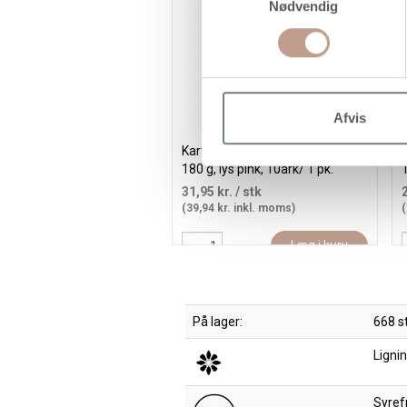
Nødvendig
Afvis
Karton, A2, ark 420x594 mm,
180 g, lys pink, 10ark/ 1 pk.
1
31,95 kr.
/ stk
(39,94 kr. inkl. moms)
(
Læg i kurv
På lager:
668 s
Lignin
Syrefr