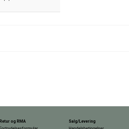
Retur og RMA
Salg/Levering
Fortrydelsesformular
Handelsbetingelser