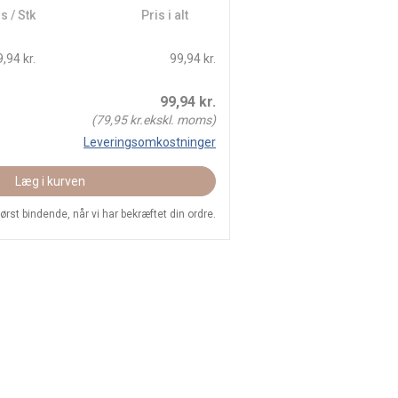
s / Stk
Pris i alt
,94 kr.
99,94 kr.
99,94
kr.
(
79,95
kr.ekskl. moms)
Leveringsomkostninger
Læg i kurven
 først bindende, når vi har bekræftet din ordre.