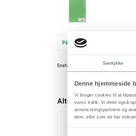
På lager
Samtykke
Ensfarvet gennemfarvet karton i god mil
Denne hjemmeside b
Vi bruger cookies til at tilpas
Alternativer
vores trafik. Vi deler også 
annonceringspartnere og anal
dem, eller som de har indsaml
Samtykkevalg