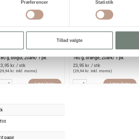
Præferencer
Statistik
Tillad valgte
Karton, A4, ark 210x297 mm,
Karton, A4, ark 210x297 mm,
80 g, solgul, 20ark/ 1 pk.
180 g, orange, 20ark/ 1 pk.
23,95 kr.
/ stk
23,95 kr.
/ stk
29,94 kr. inkl. moms)
(29,94 kr. inkl. moms)
Læg i kurv
Læg i kurv
tk
frit
it papir