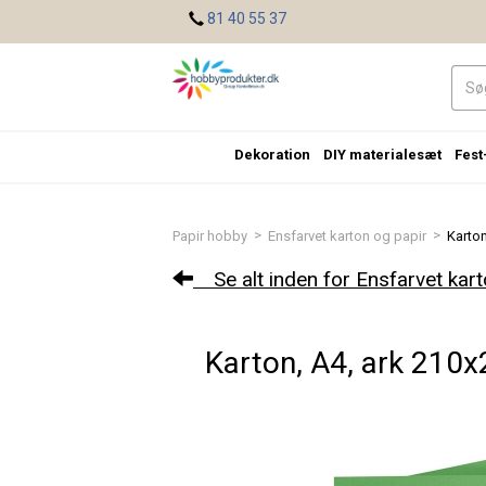
<
81 40 55 37
Dekoration
DIY materialesæt
Fest
>
>
Papir hobby
Ensfarvet karton og papir
Karton
Se alt inden for Ensfarvet kart
Karton, A4, ark 210x