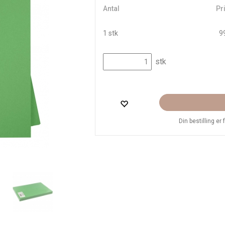
Antal
Pri
1 stk
99
stk
Din bestilling er