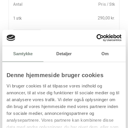
Antal
Pris / Stk
290,00 kr.
1 stk
stk
290,00
kr.
Samtykke
Detaljer
Om
(
232,00
kr.ekskl. moms)
Leveringsomkostninger
Læg i kurven
Denne hjemmeside bruger cookies
Din bestilling er først bindende,
Vi bruger cookies til at tilpasse vores indhold og
når vi har bekræftet din ordre.
annoncer, til at vise dig funktioner til sociale medier og til
at analysere vores trafik. Vi deler også oplysninger om
din brug af vores hjemmeside med vores partnere inden
for sociale medier, annonceringspartnere og
analysepartnere. Vores partnere kan kombinere disse
data med andre oplysninger, du har givet dem, eller som