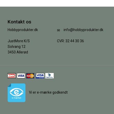
Kontakt os
Hobbyprodukter.dk
info@hobbyprodukter.dk
JustMore K/S
CVR: 32 44 30 36
Solvang 12
3450 Allerød
Vi er e-mærke godkendt