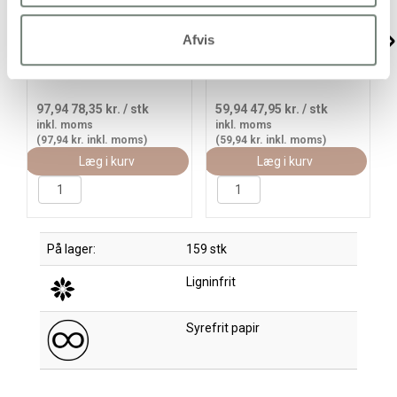
Læderpapir, B: 50 cm,
Flettestrimler, B: 15 mm,
Afvis
ensfarvet, 350 g, sort, 1
tykkelse 0,55 mm, sort,
m/ 1 rl.
9.50 m/ 1 rl.
97,94
78,35 kr.
/ stk
59,94
47,95 kr.
/ stk
inkl. moms
inkl. moms
(97,94 kr. inkl. moms)
(59,94 kr. inkl. moms)
Læg i kurv
Læg i kurv
På lager:
159 stk
Ligninfrit
Syrefrit papir