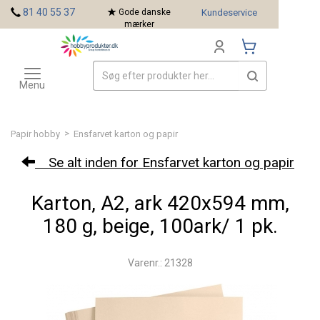
<
81 40 55 37
Gode danske
Kundeservice
mærker
Toggle
Mærker
navigation
Menu
>
Papir hobby
Ensfarvet karton og papir
Se alt inden for Ensfarvet karton og papir
Karton, A2, ark 420x594 mm,
180 g, beige, 100ark/ 1 pk.
Varenr.: 21328