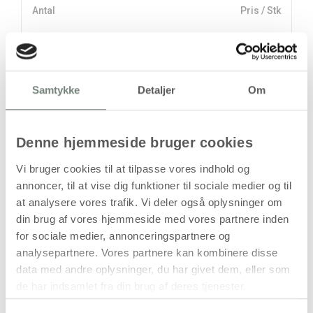
Antal
Pris / Stk
37,94 kr.
1 stk
stk
Samtykke
Detaljer
Om
37,94
kr.
(
30,35
kr.ekskl. moms)
Denne hjemmeside bruger cookies
Leveringsomkostninger
Vi bruger cookies til at tilpasse vores indhold og
Læg i kurven
annoncer, til at vise dig funktioner til sociale medier og til
at analysere vores trafik. Vi deler også oplysninger om
Din bestilling er først bindende,
din brug af vores hjemmeside med vores partnere inden
når vi har bekræftet din ordre.
for sociale medier, annonceringspartnere og
analysepartnere. Vores partnere kan kombinere disse
data med andre oplysninger, du har givet dem, eller som
de har indsamlet fra din brug af deres tjenester.