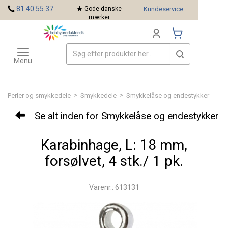
<
81 40 55 37
Gode danske
Kundeservice
mærker
Toggle
Mærker
navigation
Menu
>
>
Perler og smykkedele
Smykkedele
Smykkelåse og endestykker
Se alt inden for Smykkelåse og endestykker
Karabinhage, L: 18 mm,
forsølvet, 4 stk./ 1 pk.
Varenr.: 613131