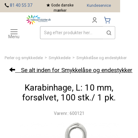
<
81 40 55 37
Gode danske
Kundeservice
mærker
Toggle
Mærker
navigation
Menu
>
>
Perler og smykkedele
Smykkedele
Smykkelåse og endestykker
Se alt inden for Smykkelåse og endestykker
Karabinhage, L: 10 mm,
forsølvet, 100 stk./ 1 pk.
Varenr.: 600121