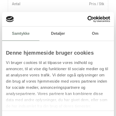
Antal
Pris / Stk
260,00 kr.
1 stk
stk
Samtykke
Detaljer
Om
260,00
kr.
(
208,00
kr.ekskl. moms)
Denne hjemmeside bruger cookies
Leveringsomkostninger
Vi bruger cookies til at tilpasse vores indhold og
Læg i kurven
annoncer, til at vise dig funktioner til sociale medier og til
at analysere vores trafik. Vi deler også oplysninger om
Din bestilling er først bindende,
din brug af vores hjemmeside med vores partnere inden
når vi har bekræftet din ordre.
for sociale medier, annonceringspartnere og
analysepartnere. Vores partnere kan kombinere disse
data med andre oplysninger, du har givet dem, eller som
de har indsamlet fra din brug af deres tjenester.