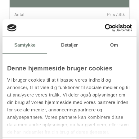
Antal
Pris / Stk
29,94 kr.
1 stk
Samtykke
Detaljer
Om
stk
29,94
kr.
Denne hjemmeside bruger cookies
(
23,95
kr.ekskl. moms)
Leveringsomkostninger
Vi bruger cookies til at tilpasse vores indhold og
annoncer, til at vise dig funktioner til sociale medier og til
Læg i kurven
at analysere vores trafik. Vi deler også oplysninger om
Din bestilling er først bindende,
din brug af vores hjemmeside med vores partnere inden
når vi har bekræftet din ordre.
for sociale medier, annonceringspartnere og
analysepartnere. Vores partnere kan kombinere disse
data med andre oplysninger, du har givet dem, eller som
de har indsamlet fra din brug af deres tjenester.