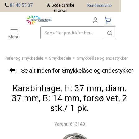
<
81 40 55 37
Gode danske
Kundeservice
mærker
Toggle
Mærker
navigation
Menu
>
>
Perler og smykkedele
Smykkedele
Smykkelåse og endestykker
Se alt inden for Smykkelåse og endestykker
Karabinhage, H: 37 mm, diam.
37 mm, B: 14 mm, forsølvet, 2
stk./ 1 pk.
Varenr.: 613140