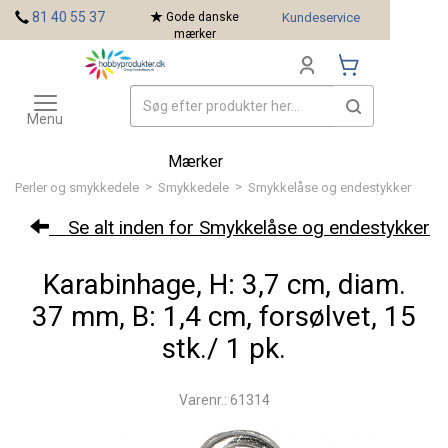
<
81 40 55 37
Gode danske
Kundeservice
mærker
Toggle
navigation
Menu
Mærker
>
>
Perler og smykkedele
Smykkedele
Smykkelåse og endestykker
Se alt inden for Smykkelåse og endestykker
Karabinhage, H: 3,7 cm, diam.
37 mm, B: 1,4 cm, forsølvet, 15
stk./ 1 pk.
Varenr.: 61314