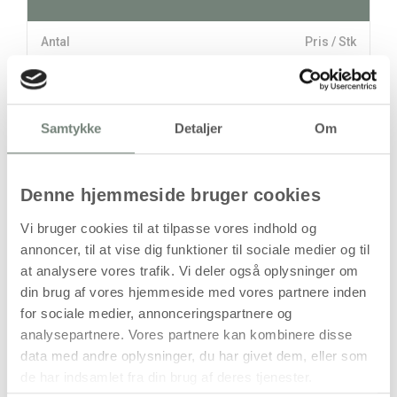
Antal
Pris / Stk
149,94 kr.
1 stk
Samtykke
Detaljer
Om
stk
149,94
kr.
Denne hjemmeside bruger cookies
(
119,95
kr.ekskl. moms)
Leveringsomkostninger
Vi bruger cookies til at tilpasse vores indhold og
annoncer, til at vise dig funktioner til sociale medier og til
Læg i kurven
at analysere vores trafik. Vi deler også oplysninger om
Din bestilling er først bindende,
din brug af vores hjemmeside med vores partnere inden
når vi har bekræftet din ordre.
for sociale medier, annonceringspartnere og
analysepartnere. Vores partnere kan kombinere disse
data med andre oplysninger, du har givet dem, eller som
de har indsamlet fra din brug af deres tjenester.