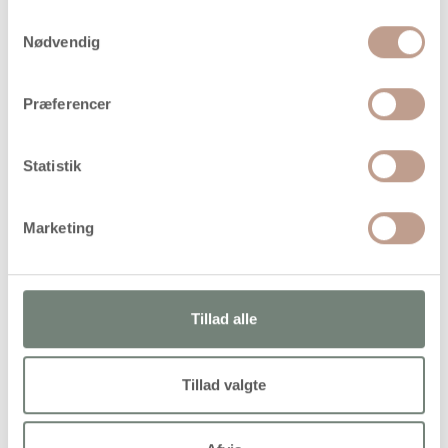
Samtykkevalg
På lager
Nødvendig
Levering: 1-3 hverdage
Handelsbetingelser
Præferencer
Statistik
Kraftig karabin i metal. Vedhæng og karabinhage kan dreje
360 °C i forhold til hinanden
Marketing
Alternativer
Tillad alle
Tillad valgte