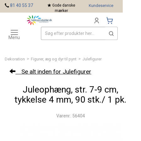
<
81 40 55 37
Gode danske
Kundeservice
mærker
Toggle
Mærker
navigation
Menu
>
>
Dekoration
Figurer, æg og dyr til pynt
Julefigurer
Se alt inden for Julefigurer
Juleophæng, str. 7-9 cm,
tykkelse 4 mm, 90 stk./ 1 pk.
Varenr.: 56404