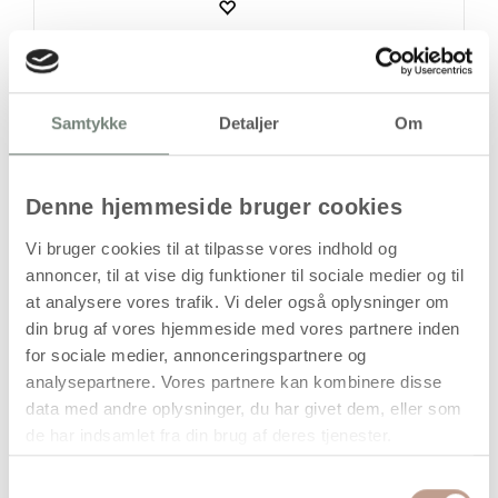
På lager
Samtykke
Detaljer
Om
Levering: 1-3 hverdage
Handelsbetingelser
Denne hjemmeside bruger cookies
Vi bruger cookies til at tilpasse vores indhold og
annoncer, til at vise dig funktioner til sociale medier og til
Juleophæng i lyst træ – stor pakke med 90
at analysere vores trafik. Vi deler også oplysninger om
stk.
din brug af vores hjemmeside med vores partnere inden
for sociale medier, annonceringspartnere og
Denne pakke indeholder 90 juleophæng fremstillet i lyst træ
og leveres i seks forskellige design. Ophængene har en
analysepartnere. Vores partnere kan kombinere disse
størrelse på 7–9 cm og en tykkelse på 4 mm, hvilket gør
data med andre oplysninger, du har givet dem, eller som
dem velegnede til både mindre og større juleudsmykninger.
de har indsamlet fra din brug af deres tjenester.
De flade træfigurer kan anvendes på juletræer, grene,
Samtykkevalg
kranse, vinduer og kreative projekter i private hjem,