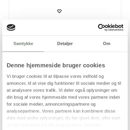
Bestillingsvare
Samtykke
Detaljer
Om
Levering: Ikke på lager
Handelsbetingelser
Denne hjemmeside bruger cookies
Vi bruger cookies til at tilpasse vores indhold og
annoncer, til at vise dig funktioner til sociale medier og til
Flade juleophæng i træ til dekoration
at analysere vores trafik. Vi deler også oplysninger om
Denne pakke indeholder 90 flade juleophæng fremstillet i
din brug af vores hjemmeside med vores partnere inden
træ og udstyret med udstanset hul til ophængssnor.
for sociale medier, annonceringspartnere og
Figurerne er beregnet til at blive dekoreret efter behov og
analysepartnere. Vores partnere kan kombinere disse
kan anvendes til kreative juleprojekter i private hjem,
data med andre oplysninger, du har givet dem, eller som
institutioner og undervisningsmiljøer.
de har indsamlet fra din brug af deres tjenester.