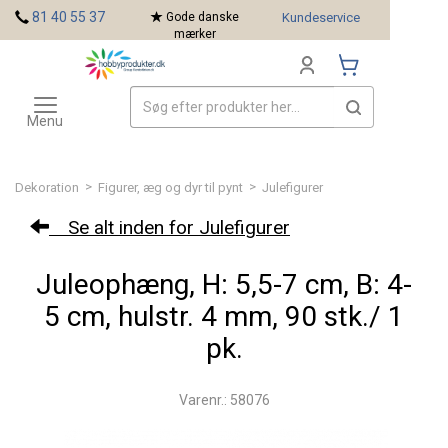
<
81 40 55 37
Gode danske
Kundeservice
mærker
Toggle
Mærker
navigation
Menu
>
>
Dekoration
Figurer, æg og dyr til pynt
Julefigurer
Se alt inden for Julefigurer
Juleophæng, H: 5,5-7 cm, B: 4-
5 cm, hulstr. 4 mm, 90 stk./ 1
pk.
Varenr.: 58076