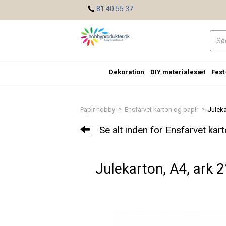
<
81 40 55 37
Dekoration
DIY materialesæt
Fest
>
>
Papir hobby
Ensfarvet karton og papir
Juleka
Se alt inden for Ensfarvet kart
Julekarton, A4, ark 