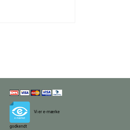
Vi er e-mærke
godkendt