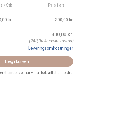
s / Stk
Pris i alt
,00 kr.
300,00 kr.
300,00
kr.
(
240,00
kr.ekskl. moms)
Leveringsomkostninger
Læg i kurven
 først bindende, når vi har bekræftet din ordre.