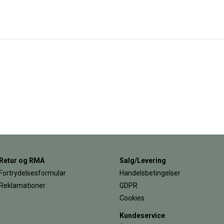
Retur og RMA
Salg/Levering
Fortrydelsesformular
Handelsbetingelser
Reklamationer
GDPR
Cookies
Kundeservice