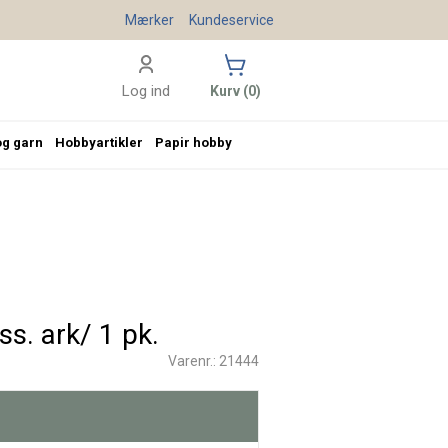
Mærker
Kundeservice
Log ind
Kurv (0)
og garn
Hobbyartikler
Papir hobby
s. ark/ 1 pk.
Varenr.: 21444