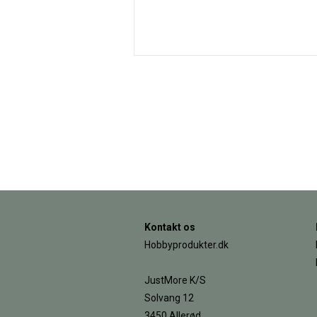
Kontakt os
Hobbyprodukter.dk
JustMore K/S
Solvang 12
3450 Allerød