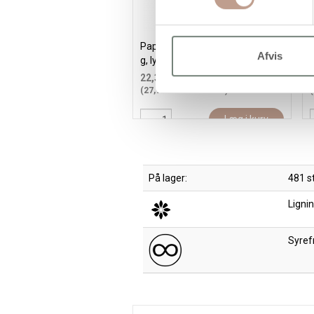
Papir, A4, ark 210x297 mm, 80
Afvis
g, lys grøn, 20 stk./ 1 pk.
m
22,35 kr.
/ stk
(27,94 kr. inkl. moms)
(
Læg i kurv
På lager:
481 s
Lignin
Syrefr