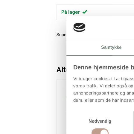
På lager
Super sortiment af ensfarvet karton i go
Samtykke
Denne hjemmeside b
Alternativer
Vi bruger cookies til at tilpas
vores trafik. Vi deler også 
annonceringspartnere og anal
dem, eller som de har indsaml
Samtykkevalg
Nødvendig