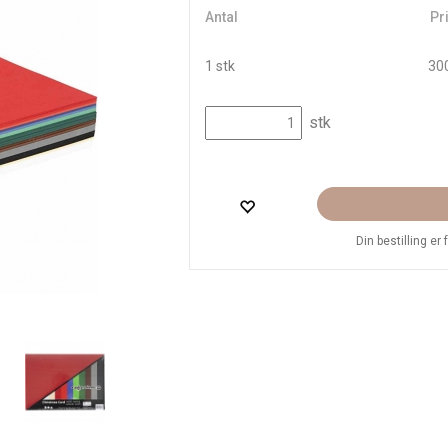
Antal
Pri
1 stk
300
stk
Din bestilling er