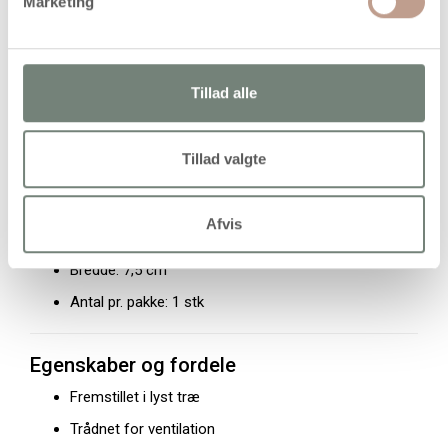
Marketing
Produkttype: Insektbur
Materiale: Træ
Farve: Lyst træ
Tillad alle
Sider: Trådnet
Dør: Ja, i den ene ende
Tillad valgte
Håndtag: Ja
Højde: 10,5 cm
Afvis
Længde: 11 cm
Bredde: 7,5 cm
Antal pr. pakke: 1 stk
Egenskaber og fordele
Fremstillet i lyst træ
Trådnet for ventilation