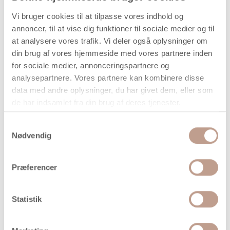
naturstudier. Med målene 10,5 cm i højden, 11 cm i
Vi bruger cookies til at tilpasse vores indhold og
længden og 7,5 cm i bredden har insektburet et kompakt
annoncer, til at vise dig funktioner til sociale medier og til
og praktisk format.
at analysere vores trafik. Vi deler også oplysninger om
din brug af vores hjemmeside med vores partnere inden
Velegnet til undervisning og naturprojekter
for sociale medier, annonceringspartnere og
analysepartnere. Vores partnere kan kombinere disse
Insektburet kan anvendes i skoler, institutioner og ved
udendørs aktiviteter.
data med andre oplysninger, du har givet dem, eller som
de har indsamlet fra din brug af deres tjenester.
Mulige anvendelser:
Observation af insekter
Samtykkevalg
Nødvendig
Naturstudier
Skoleprojekter
Præferencer
Feltarbejde
Midlertidig opbevaring
Statistik
Tekniske specifikationer