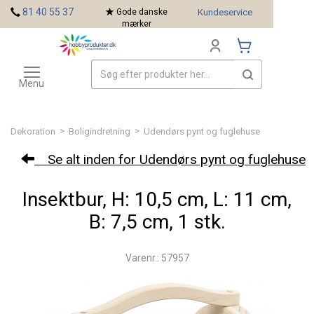
<
81 40 55 37
Gode danske
Kundeservice
mærker
Toggle
Mærker
navigation
Menu
>
>
Dekoration
Boligindretning
Udendørs pynt og fuglehuse
Se alt inden for Udendørs pynt og fuglehuse
Insektbur, H: 10,5 cm, L: 11 cm,
B: 7,5 cm, 1 stk.
Varenr.: 57957