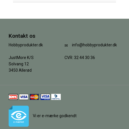
Kontakt os
Hobbyprodukter.dk
info@hobbyprodukter.dk
JustMore K/S
CVR: 32 44 30 36
Solvang 12
3450 Allerød
Vi er e-mærke godkendt