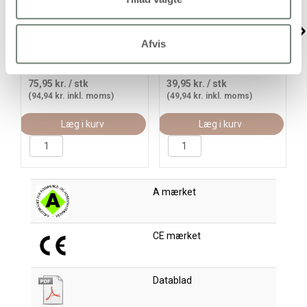
Plus Color Hobbymaling,
Hobbymaling Metallic,
violet, 250ml/ 1 fl.
sølv(5110), 30ml/ 1 fl.
Afvis
75,95 kr.
/ stk
39,95 kr.
/ stk
(94,94 kr. inkl. moms)
(49,94 kr. inkl. moms)
Læg i kurv
Læg i kurv
A mærket
CE mærket
Datablad