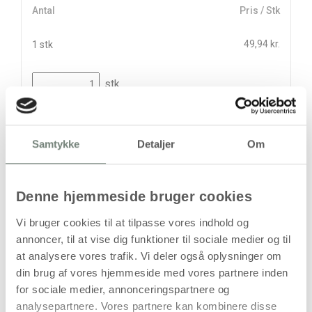
Antal
Pris / Stk
49,94 kr.
1 stk
stk
49,94
kr.
(
39,95
kr.ekskl. moms)
Samtykke
Detaljer
Om
Leveringsomkostninger
Kan først bestilles, når det igen er på lager
Denne hjemmeside bruger cookies
Vi bruger cookies til at tilpasse vores indhold og
annoncer, til at vise dig funktioner til sociale medier og til
at analysere vores trafik. Vi deler også oplysninger om
din brug af vores hjemmeside med vores partnere inden
for sociale medier, annonceringspartnere og
analysepartnere. Vores partnere kan kombinere disse
Bestillingsvare