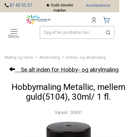
<
81 40 55 37
Gode danske
Kundeservice
mærker
Toggle
Mærker
navigation
Menu
>
>
Maling og farver
Akrylmaling
Hobby- og akrylmaling
Se alt inden for Hobby- og akrylmaling
Hobbymaling Metallic, mellem
guld(5104), 30ml/ 1 fl.
Varenr.: 30691