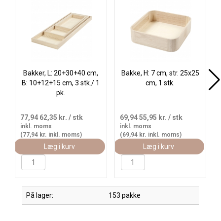
Køb
Bakker, L: 20+30+40 cm,
Bakke, H: 7 cm, str. 25x25
B: 10+12+15 cm, 3 stk./ 1
cm, 1 stk.
pk.
77,94
62,35 kr.
/ stk
69,94
55,95 kr.
/ stk
inkl. moms
inkl. moms
(77,94 kr. inkl. moms)
(69,94 kr. inkl. moms)
Læg i kurv
Læg i kurv
På lager:
153 pakke