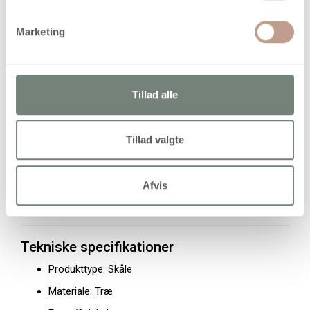
Stabil bund
Egnet til servering og dekoration
Marketing
Anvendelse
Skålene kan anvendes til:
Tillad alle
Servering af snacks og mindre portionsanretninger
Opbevaring af smykker eller småting
Tillad valgte
Borddekoration
Buffetopstillinger
Afvis
Præsentation af tørvarer
Tekniske specifikationer
Produkttype: Skåle
Materiale: Træ