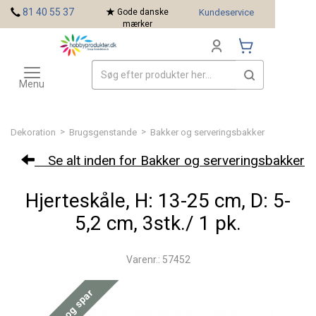
<
81 40 55 37
Gode danske
Kundeservice
mærker
Toggle
Mærker
navigation
Menu
>
>
Dekoration
Brugsgenstande
Bakker og serveringsbakker
Se alt inden for Bakker og serveringsbakker
Hjerteskåle, H: 13-25 cm, D: 5-
5,2 cm, 3stk./ 1 pk.
Varenr.: 57452