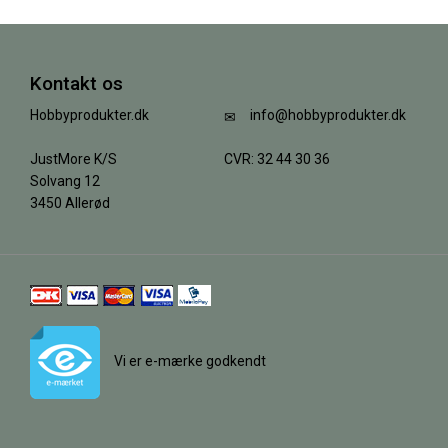
Kontakt os
Hobbyprodukter.dk
info@hobbyprodukter.dk
JustMore K/S
CVR: 32 44 30 36
Solvang 12
3450 Allerød
Vi er e-mærke godkendt