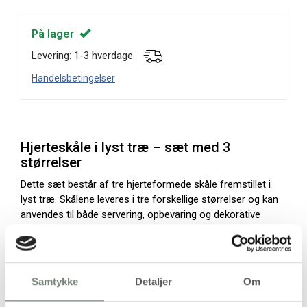
På lager
Levering: 1-3 hverdage
Handelsbetingelser
Hjerteskåle i lyst træ – sæt med 3
størrelser
Dette sæt består af tre hjerteformede skåle fremstillet i
lyst træ. Skålene leveres i tre forskellige størrelser og kan
anvendes til både servering, opbevaring og dekorative
formål. Formen gør dem egnede til placering på borde,
hylder eller serveringsområder, hvor der ønskes en
struktureret og ensartet opstilling.
Samtykke
Detaljer
Om
Den glatte overflade og den stabile bund giver mulighed for
sikker placering af mindre genstande, snacks eller tørvarer.