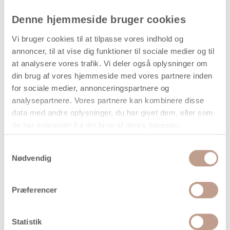
Skålene kan indgå i både private husholdninger og i
professionelle miljøer såsom caféer, restauranter eller
Denne hjemmeside bruger cookies
buffeter, hvor de kan anvendes til portionsservering eller
præsentation af mindre elementer.
Vi bruger cookies til at tilpasse vores indhold og
annoncer, til at vise dig funktioner til sociale medier og til
at analysere vores trafik. Vi deler også oplysninger om
Dimensioner og indhold
din brug af vores hjemmeside med vores partnere inden
Højde:
13 / 19 / 25 cm
for sociale medier, annonceringspartnere og
analysepartnere. Vores partnere kan kombinere disse
Dybde:
5 – 5,2 cm
data med andre oplysninger, du har givet dem, eller som
Antal:
3 stk. pr. pakke
de har indsamlet fra din brug af deres tjenester.
Form:
Hjerte
Samtykkevalg
Nødvendig
Materiale og udførelse
Fremstillet i lyst træ
Præferencer
Hjerteformet design
Glat, bearbejdet overflade
Statistik