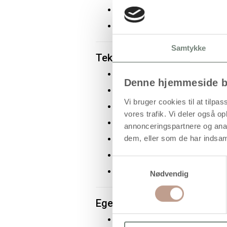
Målene
18 cm (H)
og
17 cm (B)
1 sæt
angiver forpakningen.
Samtykke
Tekniske specifikationer
Motiv: Hare/kanin med æg
Denne hjemmeside b
Materiale: Træ
Vi bruger cookies til at tilpas
Farve/finish: Lyst træ
vores trafik. Vi deler også 
Ophæng: Natursnor
annonceringspartnere og anal
dem, eller som de har indsaml
Højde: 18 cm
Bredde: 17 cm
Samtykkevalg
Indhold: 1 sæt
Nødvendig
Egenskaber og fordele
Fremstillet i lyst træ