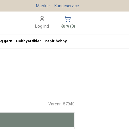
Mærker
Kundeservice
Log ind
Kurv (0)
og garn
Hobbyartikler
Papir hobby
Varenr.: 57940