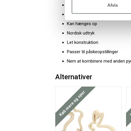
Med ophængssnor
Afvis
Velegnet til sæsondekoration
Kan hænges op
Nordisk udtryk
Let konstruktion
Passer til påskeopstillinger
Nem at kombinere med anden py
Alternativer
Køb mere og spar
K