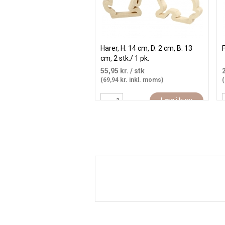
Harer, H: 14 cm, D: 2 cm, B: 13
F
cm, 2 stk./ 1 pk.
55,95 kr.
/ stk
(69,94 kr. inkl. moms)
(
Læg i kurv