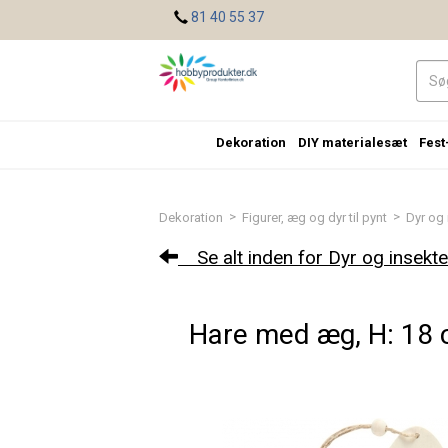
<
81 40 55 37
Dekoration
DIY materialesæt
Fest
>
>
Dekoration
Figurer, æg og dyr til pynt
Dyr og 
Se alt inden for Dyr og insekte
Hare med æg, H: 18 