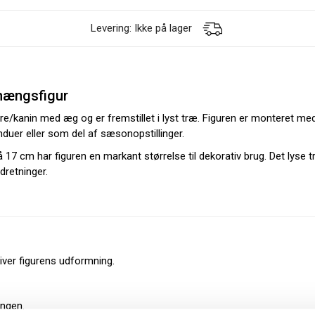
Levering: Ikke på lager
phængsfigur
are/kanin med æg og er fremstillet i lyst træ. Figuren er monteret med
induer eller som del af sæsonopstillinger.
7 cm har figuren en markant størrelse til dekorativ brug. Det lyse tr
dretninger.
ver figurens udformning.
ngen.