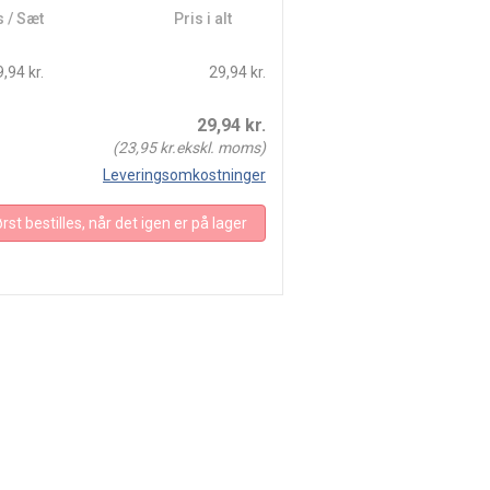
s / Sæt
Pris i alt
,94 kr.
29,94 kr.
29,94
kr.
(
23,95
kr.ekskl. moms)
Leveringsomkostninger
rst bestilles, når det igen er på lager