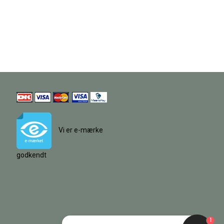
Vi er e-mærke
godkendt
1