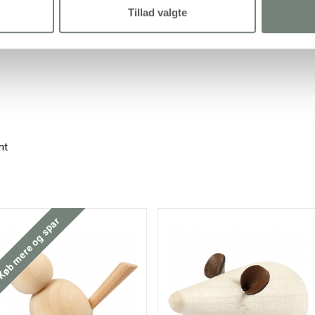
Tillad valgte
nt
øb mere og spar