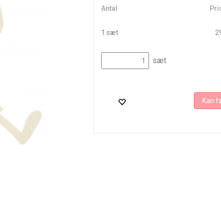
Antal
Pri
1 sæt
29
sæt
Kan fø