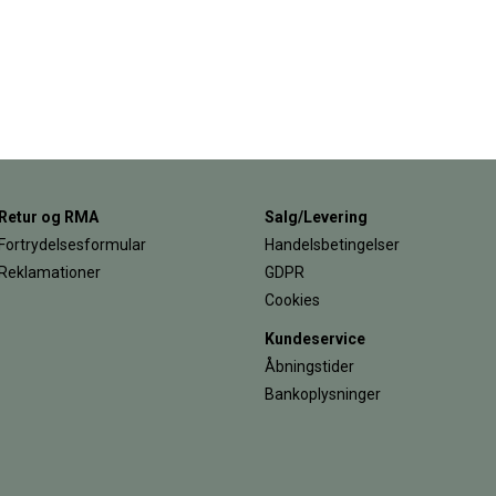
Retur og RMA
Salg/Levering
Fortrydelsesformular
Handelsbetingelser
Reklamationer
GDPR
Cookies
Kundeservice
Åbningstider
Bankoplysninger