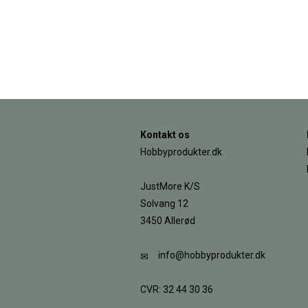
Kontakt os
Hobbyprodukter.dk
JustMore K/S
Solvang 12
3450 Allerød
info@hobbyprodukter.dk
CVR: 32 44 30 36