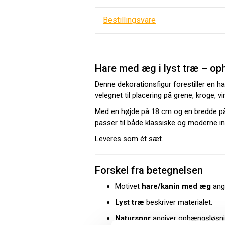
Bestillingsvare
Hare med æg i lyst træ – o
Denne dekorationsfigur forestiller en h
velegnet til placering på grene, kroge, v
Med en højde på 18 cm og en bredde på 1
passer til både klassiske og moderne in
Leveres som ét sæt.
Forskel fra betegnelsen
Motivet
hare/kanin med æg
angi
Lyst træ
beskriver materialet.
Natursnor
angiver ophængsløsni