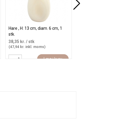
Hare , H: 13 cm, diam. 6 cm, 1
Trædyr, Bondegård og safari,
stk.
3-14,5 cm, tykkelse 2 cm, 44
stk./ 1 pk.
38,35 kr.
/ stk
368,00 kr.
/ stk
(47,94 kr. inkl. moms)
(460,00 kr. inkl. moms)
Læg i kurv
Læg i kur